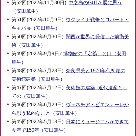
第52回(2022年11月30日):
中之島のGUTAI展に思う
（安田篤生）
第51回(2022年10月9日):
ウクライナ戦争とロバート・
キャパ展（安田篤生）
第50回(2022年9月30日):
関西が世界に発信した前衛美
術（安田篤生）
第49回(2022年9月9日):
博物館の「定義」とは（安田
篤生）
第48回(2022年7月28日):
奈良県美と1970年代初頭の
美術館建築（安田篤生）
第47回(2022年7月12日):
美術館の建築─近代遺産とし
ての（安田篤生）
第46回(2022年6月29日):
ヴェネチア・ビエンナーレか
ら思う私的なこと（安田篤生）
第45回(2022年5月18日):
日本にミュージアムができて
今年で150年（安田篤生）