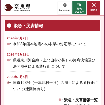
奈良県
検索
Language
閉じる
メニュー
緊急・災害情報
2026年8月7日
令和8年熊本地震への本県の対応等について
2026年6月29日
県道東川河合線（上北山村小橡）の路肩決壊及び
法面崩落による通行止について
2026年8月5日
国道168号（十津川村平谷）の崩土による通行止に
ついて(迂回路有り)
緊急・災害情報一覧