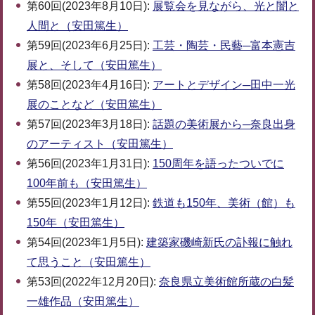
第60回(2023年8月10日):
展覧会を見ながら、光と闇と
人間と（安田篤生）
第59回(2023年6月25日):
工芸・陶芸・民藝─富本憲吉
展と、そして（安田篤生）
第58回(2023年4月16日):
アートとデザイン─田中一光
展のことなど（安田篤生）
第57回(2023年3月18日):
話題の美術展から─奈良出身
のアーティスト（安田篤生）
第56回(2023年1月31日):
150周年を語ったついでに
100年前も（安田篤生）
第55回(2023年1月12日):
鉄道も150年、美術（館）も
150年（安田篤生）
第54回(2023年1月5日):
建築家磯崎新氏の訃報に触れ
て思うこと（安田篤生）
第53回(2022年12月20日):
奈良県立美術館所蔵の白髪
一雄作品（安田篤生）