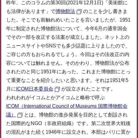
昨年、このコラムの第30回(2021年12月1日)「美術館に
も法律があります」で
博物館法
のことを少し書きま
した。そこでも前触れめいたことを言いましたが、1951
年に制定された博物館法について、今年6月の通常国会
でその一部を改正する法案が成立しました。ネット上の
ニュースサイトやSNSでも多少話題に上りましたので、
ご存じの方もおられるでしょう。今回はその法改正の内
容については触れません。そのかわり、博物館法が公布
されたのと同じ1951年にあった、これまた博物館にとっ
て重要なことを紹介したいと思います。それは1951年5
月に
ICOM日本委員会
が設立されたことです。
われわれがイコムとかアイコムと略称で呼ぶ
ICOM（International Council of Museums 国際博物館会
議）
とは、博物館の進歩発展を目的として創設され
た国際的なNGO（非政府組織）です。第二次世界大戦後
の混乱がまた続く1946年に設立され、本部はパリに置か