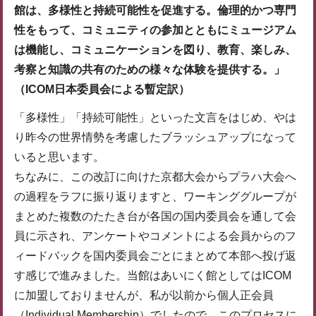
館は、多様性と持続可能性を促進する。倫理的かつ専門
性をもって、コミュニティの参加とともにミュージアム
は機能し、コミュニケーションを図り、教育、楽しみ、
考察と知識の共有のための様々な体験を提供する。」
（ICOM日本委員会による暫定訳）
「多様性」「持続可能性」といった文言をはじめ、やは
り昨今の世界情勢を考慮したブラッシュアップになって
いると思います。
ちなみに、この改訂に向けた京都大会からプラハ大会へ
の過程をラフに振り返りますと、ワーキンググループが
まとめた複数のたたき台が各国の国内委員会を通して会
員に示され、アンケートやコメントによる会員からのフ
ィードバックを国内委員会ごとにまとめて本部へ投げ返
す感じで進みました。当館はあいにく館としてはICOM
に加盟しておりませんが、私が以前から個人正会員
（Individual Membership）でしたので、このプロセスに