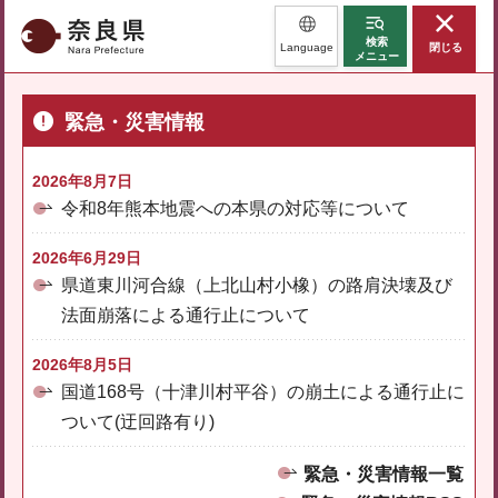
奈良県
検索
Language
閉じる
メニュー
緊急・災害情報
2026年8月7日
令和8年熊本地震への本県の対応等について
2026年6月29日
県道東川河合線（上北山村小橡）の路肩決壊及び
法面崩落による通行止について
2026年8月5日
国道168号（十津川村平谷）の崩土による通行止に
ついて(迂回路有り)
緊急・災害情報一覧