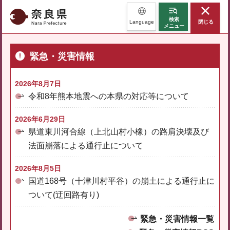
奈良県
検索
Language
閉じる
メニュー
緊急・災害情報
2026年8月7日
令和8年熊本地震への本県の対応等について
2026年6月29日
県道東川河合線（上北山村小橡）の路肩決壊及び
法面崩落による通行止について
2026年8月5日
国道168号（十津川村平谷）の崩土による通行止に
ついて(迂回路有り)
緊急・災害情報一覧