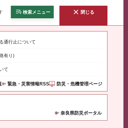
す
検索
メニュー
閉じる
る通行止について
路有り)
いて
覧
緊急・災害情報RSS
防災・危機管理ページ
奈良県防災ポータル