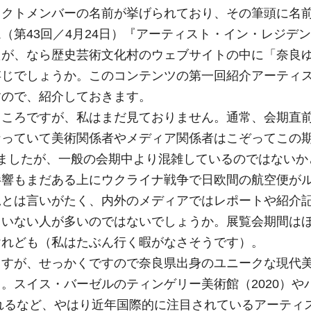
ェクトメンバーの名前が挙げられており、その筆頭に名
（第43回／4月24日）『アーティスト・イン・レジデ
たが、なら歴史芸術文化村のウェブサイトの中に「奈良
存じでしょうか。このコンテンツの第一回紹介アーティ
すので、紹介しておきます。
ところですが、私はまだ見ておりません。通常、会期直
なっていて美術関係者やメディア関係者はこぞってこの
ましたが、一般の会期中より混雑しているのではないか
影響もまだある上にウクライナ戦争で日欧間の航空便が
況とは言いがたく、内外のメディアではレポートや紹介
いない人が多いのではないでしょうか。展覧会期間はほ
けれども（私はたぶん行く暇がなさそうです）。
ますが、せっかくですので奈良県出身のユニークな現代
。スイス・バーゼルのティンゲリー美術館（2020）や
されるなど、やはり近年国際的に注目されているアーティ