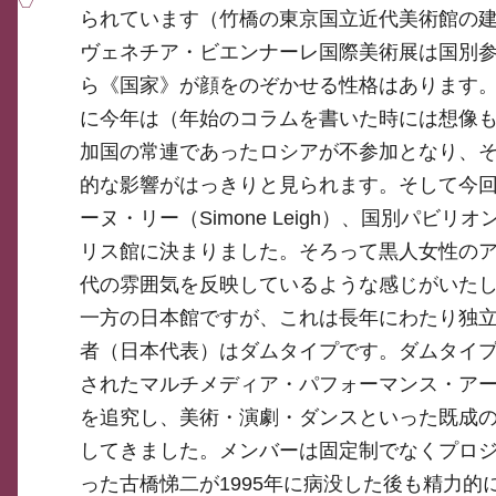
られています（竹橋の東京国立近代美術館の
ヴェネチア・ビエンナーレ国際美術展は国別
ら《国家》が顔をのぞかせる性格はあります
に今年は（年始のコラムを書いた時には想像
加国の常連であったロシアが不参加となり、
的な影響がはっきりと見られます。そして今
ーヌ・リー（Simone Leigh）、国別パビリオ
リス館に決まりました。そろって黒人女性の
代の雰囲気を反映しているような感じがいた
一方の日本館ですが、これは長年にわたり独
者（日本代表）はダムタイプです。ダムタイプ（D
されたマルチメディア・パフォーマンス・ア
を追究し、美術・演劇・ダンスといった既成
してきました。メンバーは固定制でなくプロ
った古橋悌二が1995年に病没した後も精力