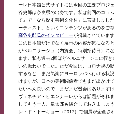
ーレ日本館公式サイトには今回の主要プロジ
谷史郎は奈良県の出身です。私は前回のコラム
て』で「なら歴史芸術文化村」に言及しまし
ーティスト」というコンテンツがあるのをご
高谷史郎氏のインタビュー
が掲載されていま
この日本館だけでなく展示の内容が気になる
がベルニサージュ（内覧会、特別招待日）に
ます。私も過去2回ほどベルニサージュに行き
いの賑わいでした。ただ今回は、コロナ禍の
するなど、まだ気楽にヨーロッパへ行ける状
けますが、日本の美術関係者でもまだ出かけて
たいへん長いので、まだまだ機会はあります
ヴェネチア・ビエンナーレからは話題がそれ
してもう一人、泉太郎も紹介しておきましょう
レ・ド・トーキョー（2017）で個展が企画