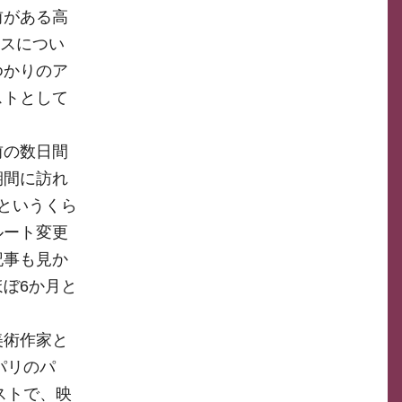
前がある高
ンスについ
ゆかりのア
ストとして
前の数日間
期間に訪れ
というくら
ルート変更
記事も見か
ぼ6か月と
美術作家と
パリのパ
ストで、映