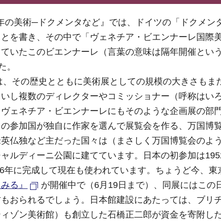
22年の美術─ドクメンタなど』では、ドイツの「ドクメン
ことを書き、その中で「ヴェネチア・ビエンナーレ国際
っていたこのビエンナーレ（言葉の意味は隔年開催とい
た。
レは、その歴史とともに美術展としての規模の大きさもま
ないし複数のディレクターやコミッショナー（呼称はい
。ヴェネチア・ビエンナーレにもそのような企画展の部
々の参加国が独自に作家を選んで展覧会を作る、万国博
米英仏独など主だった国々は（まさしく万国博覧会のよ
ャルディーニ公園に建てています。日本の初参加は195
956年に完成して現在も使われています。ちょうど今、東
ラみる』
が開催中で（6月19日まで）、同展にはこの
方もおられるでしょう。日本館建設にあたっては、ブリ
ティゾン美術館）も創立した石橋正二郎が資金を寄附し