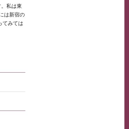
す。私は東
には新宿の
ってみては