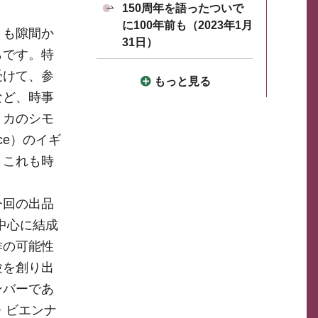
150周年を語ったついで
に100年前も（2023年1月
くも隙間か
31日）
らです。特
受けて、参
もっと見る
など、時事
リカのシモ
yce）のイギ
、これも時
今回の出品
を中心に結成
作の可能性
験を創り出
ンバーであ
・ビエンナ