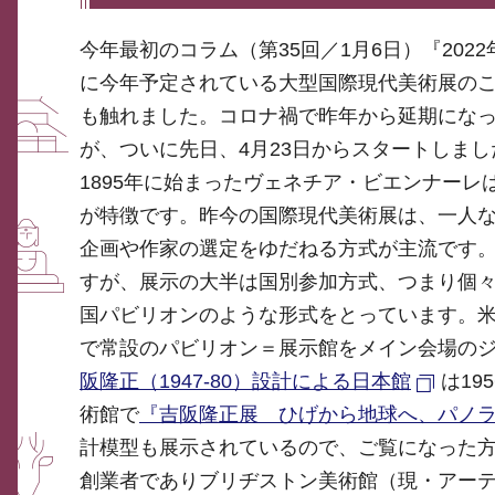
今年最初のコラム（第35回／1月6日）『20
に今年予定されている大型国際現代美術展の
も触れました。コロナ禍で昨年から延期にな
が、ついに先日、4月23日からスタートしまし
1895年に始まったヴェネチア・ビエンナー
が特徴です。昨今の国際現代美術展は、一人
企画や作家の選定をゆだねる方式が主流です
すが、展示の大半は国別参加方式、つまり個
国パビリオンのような形式をとっています。
で常設のパビリオン＝展示館をメイン会場のジ
阪隆正（1947-80）設計による日本館
は1
術館で
『吉阪隆正展 ひげから地球へ、パノ
計模型も展示されているので、ご覧になった
創業者でありブリヂストン美術館（現・アー