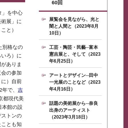
60回
タ」を中心
展覧会を見ながら、光と
美術展」に
闇と人間と（2023年8月
うこと）
10日）
た別格なの
工芸・陶芸・民藝─富本
憲吉展と、そして（2023
ろいろ）に
年6月25日）
門がありま
覧会の参加
アートとデザイン─田中
うに）自前
一光展のことなど（2023
年4月16日）
2年で、
吉
京都現代美
話題の美術展から─奈良
日本館の設
出身のアーティスト
ヂストンの
（2023年3月18日）
たことも知