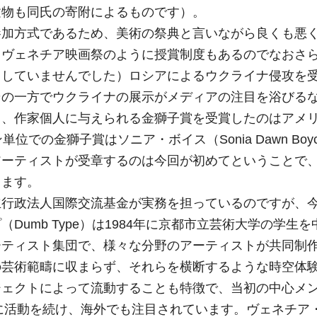
建物も同氏の寄附によるものです）。
参加方式であるため、美術の祭典と言いながら良くも悪
。ヴェネチア映画祭のように授賞制度もあるのでなおさ
もしていませんでした）ロシアによるウクライナ侵攻を
その一方でウクライナの展示がメディアの注目を浴びる
回、作家個人に与えられる金獅子賞を受賞したのはアメ
ン単位での金獅子賞はソニア・ボイス（Sonia Dawn Bo
アーティストが受章するのは今回が初めてということで
します。
立行政法人国際交流基金が実務を担っているのですが、
umb Type）は1984年に京都市立芸術大学の学生
ーティスト集団で、様々な分野のアーティストが共同制
の芸術範疇に収まらず、それらを横断するような時空体
ジェクトによって流動することも特徴で、当初の中心メ
的に活動を続け、海外でも注目されています。ヴェネチア