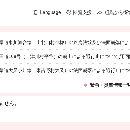
Language
閲覧支援
組織から探
県道東川河合線（上北山村小橡）の路肩決壊及び法面崩落によ
国道168号（十津川村平谷）の崩土による通行止について(迂回
県道大又小川線（東吉野村大又）の法面崩落による通行止につ
緊急・災害情報一
ません。