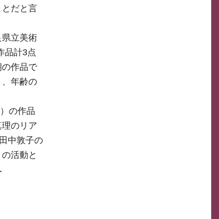
ことだと言
良県立美術
作品計3点
期の作品で
り、年齢の
。
8）の作品
真理のリア
と田中敦子の
」の活動と
へ