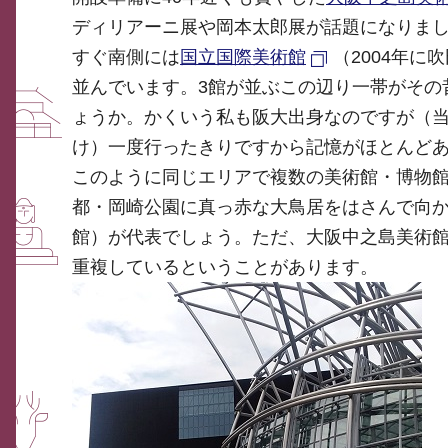
ディリアーニ展や岡本太郎展が話題になりま
すぐ南側には
国立国際美術館
（2004年に
並んでいます。3館が並ぶこの辺り一帯がその
ょうか。かくいう私も阪大出身なのですが（
け）一度行ったきりですから記憶がほとんど
このように同じエリアで複数の美術館・博物
都・岡崎公園に真っ赤な大鳥居をはさんで向
館）が代表でしょう。ただ、大阪中之島美術
重複しているということがあります。