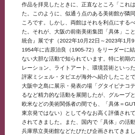
作品を拝見したときに、正直なところ「これ
た。このように、似通う点のある美術館が隣
ころです。しかし、両館はそれを利点にするべ
た。それが、大阪の前衛美術集団「具体」こと
統合』展です（2022年10月22日～2023年1月
1954年に吉原治良（1905-72）をリーダ
ない大胆な活動で知られています。特に初期
レーション、ライトアート、環境芸術といった
評家ミシェル・タピエが海外へ紹介したことで
大阪中之島に展示・発表の場「グタイピナコテ
るなど精力的な活動を展開したが、グループと
欧米などの美術関係者の間でも、「具体＝GU
東京発ではない）として今なお高く評価され
されてきました。また、国内で「具体」の活
兵庫県立美術館などたびたび企画されてきまし