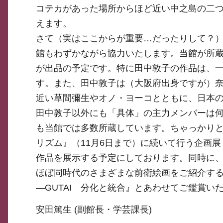
コテカがあった場所からほど近い中之島の二
えます。
さて（実はここからが重要…だったりして？）
館もわずかながら協力いたします。当館が所蔵する
が出品の予定です。特に田中敦子の作品は、
す。また、田中敦子は（大阪府出身ですが）
近い草間彌生やオノ・ヨーコとともに、日本
田中敦子以外にも「具体」の主力メンバーは何名
も当館では多数所蔵しています。ちゃっかり
リズム』（11月6日まで）に続いて行う企画
作品を展示する予定にしております。同時に
ほぼ同時代のさまざまな前衛絵画をご紹介す
―GUTAI 分化と統合』とあわせてご鑑賞い
安田篤生 (副館長・学芸課長)