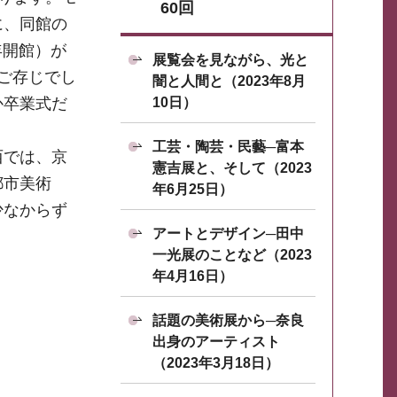
60回
に、同館の
年開館）が
展覧会を見ながら、光と
ご存じでし
闇と人間と（2023年8月
10日）
か卒業式だ
工芸・陶芸・民藝─富本
西では、京
憲吉展と、そして（2023
都市美術
年6月25日）
少なからず
アートとデザイン─田中
一光展のことなど（2023
年4月16日）
話題の美術展から─奈良
出身のアーティスト
（2023年3月18日）