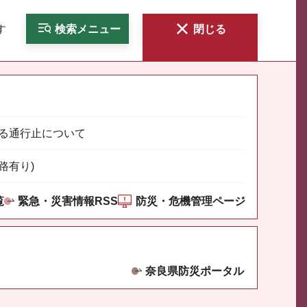
す
検索
メニュー
閉じる
る通行止について
路有り)
覧
緊急・災害情報RSS
防災・危機管理ページ
奈良県防災ポータル