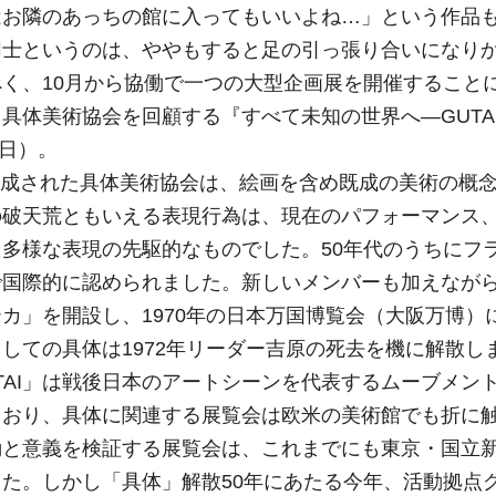
はお隣のあっちの館に入ってもいいよね…」という作品
同士というのは、ややもすると足の引っ張り合いになり
く、10月から協働で一つの大型企画展を開催すること
具体美術協会を回顧する『すべて未知の世界へ―GUTA
9日）。
ーに結成された具体美術協会は、絵画を含め既成の美術の概
の破天荒ともいえる表現行為は、現在のパフォーマンス
多様な表現の先駆的なものでした。50年代のうちにフ
国際的に認められました。新しいメンバーも加えながら、
カ」を開設し、1970年の日本万国博覧会（大阪万博）
しての具体は1972年リーダー吉原の死去を機に解散し
TAI」は戦後日本のアートシーンを代表するムーブメン
ており、具体に関連する展覧会は欧米の美術館でも折に
動と意義を検証する展覧会は、これまでにも東京・国立
た。しかし「具体」解散50年にあたる今年、活動拠点