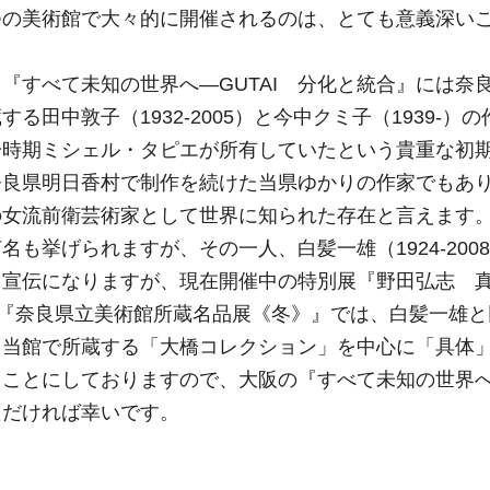
つの美術館で大々的に開催されるのは、とても意義深い
『すべて未知の世界へ―GUTAI 分化と統合』には奈
田中敦子（1932-2005）と今中クミ子（1939-）の
一時期ミシェル・タピエが所有していたという貴重な初
奈良県明日香村で制作を続けた当県ゆかりの作家でもあ
の女流前衛芸術家として世界に知られた存在と言えます
も挙げられますが、その一人、白髪一雄（1924-200
と宣伝になりますが、現在開催中の特別展『野田弘志 
展『奈良県立美術館所蔵名品展《冬》』では、白髪一雄
、当館で所蔵する「大橋コレクション」を中心に「具体
ることにしておりますので、大阪の『すべて未知の世界
ただければ幸いです。