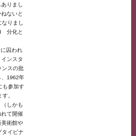
もありまし
かねないと
になりまし
I 分化と
念に囚われ
、インスタ
ランスの批
1962年
にも参加す
ます。
ト（しかも
触れて開催
新美術館や
グタイピナ