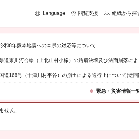
Language
閲覧支援
組織から探
令和8年熊本地震への本県の対応等について
県道東川河合線（上北山村小橡）の路肩決壊及び法面崩落によ
国道168号（十津川村平谷）の崩土による通行止について(迂回
緊急・災害情報一
ません。