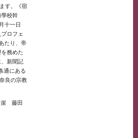
れます。《宿
術學校幹
六月十一日
人プロフェ
あたり、帝
理を務めた
に、新聞記
条通にある
、奈良の宗教