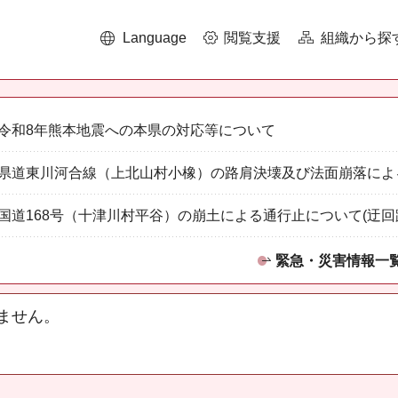
Language
閲覧支援
組織から探
令和8年熊本地震への本県の対応等について
県道東川河合線（上北山村小橡）の路肩決壊及び法面崩落によ
国道168号（十津川村平谷）の崩土による通行止について(迂回
緊急・災害情報一
ません。