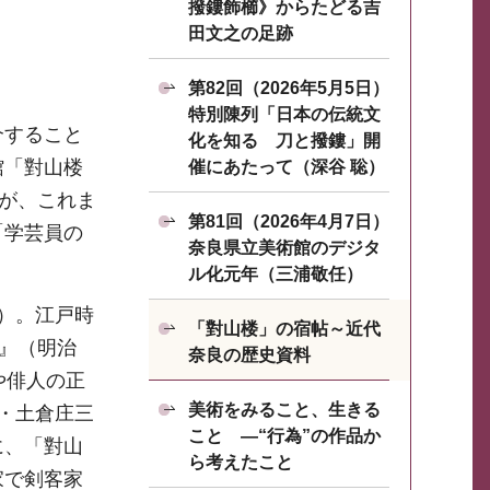
撥鏤飾櫛》からたどる吉
田文之の足跡
第82回（2026年5月5日）
特別陳列「日本の伝統文
介すること
化を知る 刀と撥鏤」開
館「對山楼
催にあたって（深谷 聡）
すが、これま
第81回（2026年4月7日）
「学芸員の
奈良県立美術館のデジタ
ル化元年（三浦敬任）
）。江戸時
「對山楼」の宿帖～近代
記』（明治
奈良の歴史資料
や俳人の正
美術をみること、生きる
・土倉庄三
こと ―“行為”の作品か
に、「對山
ら考えたこと
家で剣客家