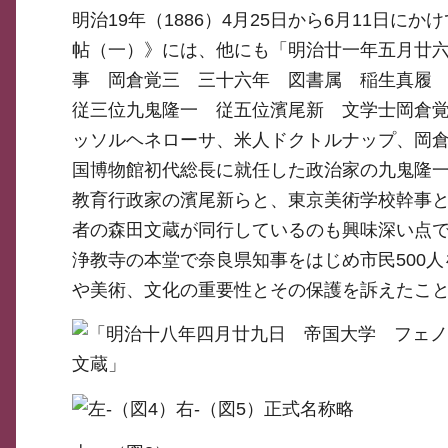
明治19年（1886）4月25日から6月11日
帖（一）》には、他にも「明治廿一年五月廿
事 岡倉覚三 三十六年 図書属 稲生真履
従三位九鬼隆一 従五位濱尾新 文学士岡倉
ッソルヘネローサ、米人ドクトルナップ、岡倉
国博物館初代総長に就任した政治家の九鬼隆
教育行政家の濱尾新らと、東京美術学校幹事
者の森田文蔵が同行しているのも興味深い点です
浄教寺の本堂で奈良県知事をはじめ市民500
や美術、文化の重要性とその保護を訴えたこ