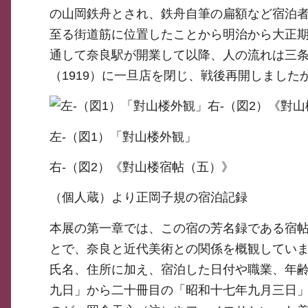
の山岡鉄舟とされ、鉄舟自筆の扁額など宿泊
至る街道筋に位置したことから明治から大正期
通して奈良駅が開業して以降、人の流れは三条
（1919）に一旦店を閉じ、戦後再開しましたが
左-（図1）「對山楼外観」
右-（図2）《對山楼宿帖（五）》
（個人蔵）より正岡子規の宿泊記録
本展の第一章では、この宿の芳名録である宿
とで、奈良と近代美術との関係を概観していま
氏名、住所に加え、宿泊した日付や職業、年
九日」から二十冊目の「昭和十七年九月三日