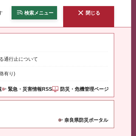
す
検索
メニュー
閉じる
る通行止について
路有り)
覧
緊急・災害情報RSS
防災・危機管理ページ
奈良県防災ポータル