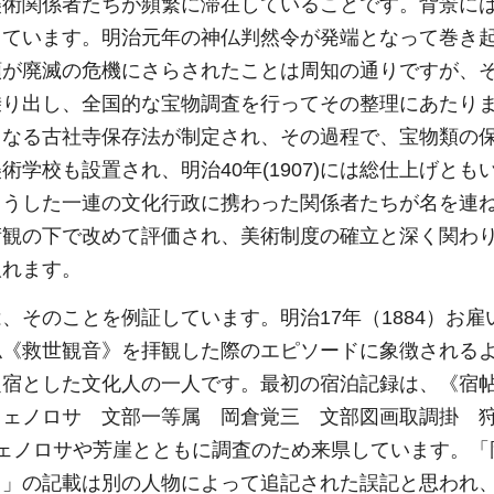
美術関係者たちが頻繁に滞在していることです。背景に
しています。明治元年の神仏判然令が発端となって巻き
類が廃滅の危機にさらされたことは周知の通りですが、
乗り出し、全国的な宝物調査を行ってその整理にあたり
原形となる古社寺保存法が制定され、その過程で、宝物類の
学校も設置され、明治40年(1907)には総仕上げとも
こうした一連の文化行政に携わった関係者たちが名を連
術観の下で改めて評価され、美術制度の確立と深く関わ
取れます。
、そのことを例証しています。明治17年（1884）お雇
仏《救世観音》を拝観した際のエピソードに象徴される
定宿とした文化人の一人です。最初の宿泊記録は、《宿
フェノロサ 文部一等属 岡倉覚三 文部図画取調掛
ェノロサや芳崖とともに調査のため来県しています。「
日」の記載は別の人物によって追記された誤記と思われ