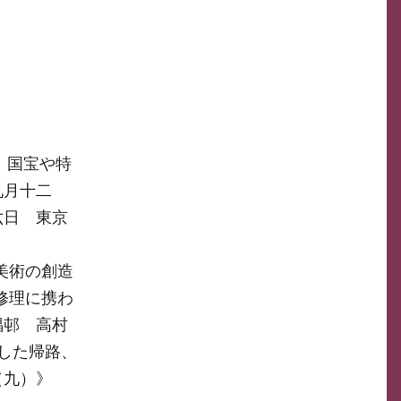
、国宝や特
九月十二
六日 東京
美術の創造
修理に携わ
椙邨 高村
した帰路、
（九）》