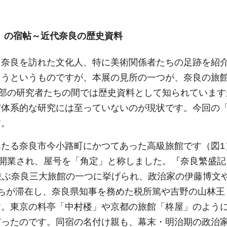
」の宿帖～近代奈良の歴史資料
、奈良を訪れた文化人、特に美術関係者たちの足跡を紹
ろうというものですが、本展の見所の一つが、奈良の旅
一部の研究者たちの間では歴史資料として知られていま
だ体系的な研究には至っていないのが現状です。今回の
す。
たる奈良市今小路町にかつてあった高級旅館です（図1
って開業され、屋号を「角定」と称しました。『奈良繁盛
並ぶ奈良三大旅館の一つに挙げられ、政治家の伊藤博文
ちが滞在し、奈良県知事を務めた税所篤や吉野の山林王
す。東京の料亭「中村楼」や京都の旅館「柊屋」のよう
だったのです。同宿の名付け親も、幕末・明治期の政治