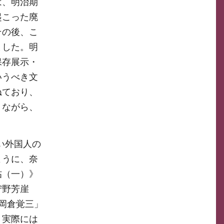
は、明治期
起こった廃
その後、こ
ました。明
保存展示・
いうべき文
ねており、
りながら、
い外国人の
ように、奈
帖（一）》
 狩野芳崖
岡倉覚三」
、実際には