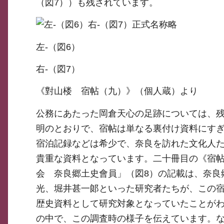
（図7））も残されています。
左-（図6）
右-（図7）
《對山楼 宿帖（九）》（個人蔵）より
公務にあたった岡倉天心の足跡については、
明のとおりで、宿帖は単なる裏付け資料にす
宿泊記録などは希少で、奈良を訪れた文化人
貴重な資料となっています。二十冊目の《宿
会 奈良郷土史會員」（図8）の記載は、奈良
光、堀井甚一郞といった研究者たちが、この
歴史資料として研究対象となっていたことがわ
の中で、この調査時の様子を伝えています。