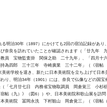
れる明治30年（1897）にかけても2回の宿泊記録があり
たび奈良を訪れていたことが確認されます（「廿九年 
校教員 宝物監査掛 関保之助 二十九年」、「四月十
剣持為四郎 三十三年 寺崎廣業 三十二年」（《宿帖
に東京美術学校を退き、新たに日本美術院を立ち上げて日本
わり、明治34年（1901）には、奈良で仏像などの国宝
録（「七月廿七日 内務省宝物取調員 岡倉覚三 小杉
宿帖（九）》（図6））や、日本美術院和歌山展を訪問
日本美術院 冨岡永洗 下村観山 岡倉覚三」（《宿帖