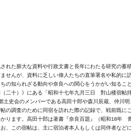
残された膨大な資料や行政文書と長年にわたる研究の蓄
ぎませんが、資料に乏しい偉人たちの直筆署名や私的に
たちの知られざる動向や奈良への関心をうかがい知るこ
帖（二十）》にある「昭和十七年九月三日 對山楼宿帖
郷土史会のメンバーである高田十郎や森川辰蔵、仲川明
宿帖の調査のために同宿を訪れた際の記録で、戦前既に
かります。高田十郎は著書『奈良百題』（昭和18年 
なお、この宿帖は、主に宿泊者本人もしくは同伴者など