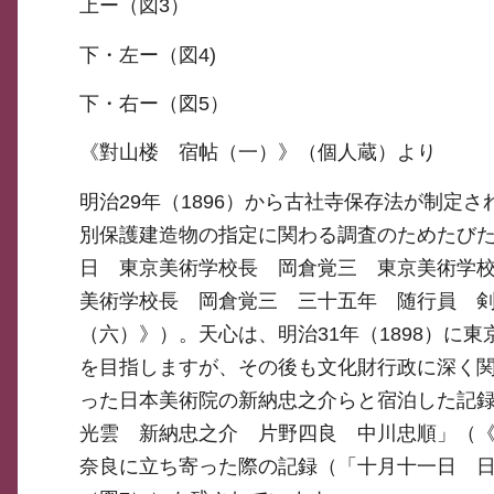
上ー（図3）
下・左ー（図4)
下・右ー（図5）
《對山楼 宿帖（一）》（個人蔵）より
明治29年（1896）から古社寺保存法が制定さ
別保護建造物の指定に関わる調査のためたび
日 東京美術学校長 岡倉覚三 東京美術学
美術学校長 岡倉覚三 三十五年 随行員 
（六）》）。天心は、明治31年（1898）
を目指しますが、その後も文化財行政に深く関
った日本美術院の新納忠之介らと宿泊した記
光雲 新納忠之介 片野四良 中川忠順」（《
奈良に立ち寄った際の記録（「十月十一日 