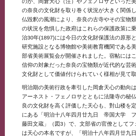
のが、岡倉天心（注）やフェノロサといった
の奈良の文化財を取り巻く状況が大きく関係
仏毀釈の風潮により、奈良の古寺やその宝物
の状況を危惧した政府はこれらの保護政策に
治30年(1897)には今日の文化財保護法の
研究施設となる博物館や美術教育機関である美術
部省美術展覧会が開催されました。宿帖には
信仰の対象だった奈良の宝物類が近代的な芸
文化財として価値付けられていく様相が見て
明治期の美術行政を牽引した岡倉天心の動向は
アーネスト・フェノロサとともに法隆寺の秘
良の文化財を高く評価した天心も、對山楼を
にある「明治十八年四月廿九日 帝国大学 
藤田文蔵」（図3）で、文部省の官僚としてフ
は天心の本名ですが、「明治十八年四月廿九