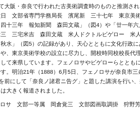
にかけて大阪・奈良で行われた古美術調査時のものと推測さ
六日 文部省専門学務局長 濱尾新 三十七年 東京美
 四十三年 報知新聞 森田文蔵」（図4）や「廿一年
覚三 三宅米吉 森田文蔵 米人ドクトルビゲロー 米
秋水」（図5）の記録があり、天心とともに文化行政に
一や、東京美術学校の設立に尽力し、開校時同校校長代
として来県しています。フェノロサやビゲローらととも
。明治21年（1888）6月5日、フェノロサが奈良市三
人を前にして「奈良ノ諸君ニ告グ」と題した講演を行い
とは大きく報道されました。