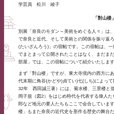
学芸員 松川 綾子
「對山楼
別展「奈良のモダン～美術をめぐる人々」は
で奈良と近代、そして美術との関係を振り返
(たいざんろう)」の宿帖です。この宿帖は、
でまとまって公開されたことはなく、まだま
部屋」では、この宿帖について紹介いたしま
まず「對山楼」ですが、東大寺境内の西方にあ
代末期に角谷(かどや)貞てい)七(しち)によ
32年 西田誠三著）には、菊水楼、三景楼と
岡子規（図2）をはじめ時代を代表する偉人た
郎など地元の要人たちもここで会合していま
楼」もまた奈良の近代史を形作る歴史の舞台