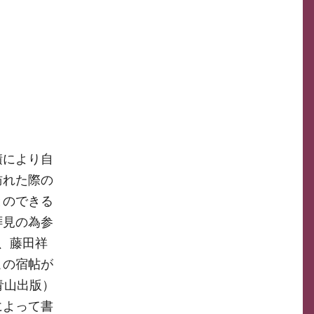
積により自
訪れた際の
とのできる
拝見の為参
、藤田祥
この宿帖が
青山出版）
によって書