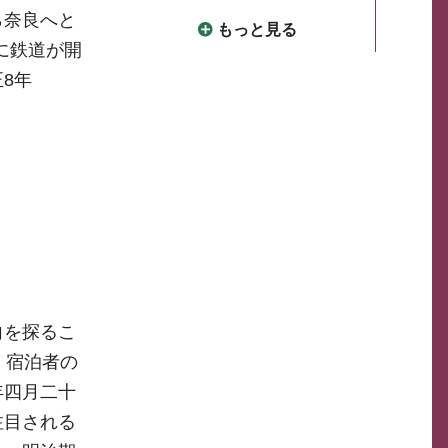
ら奈良へと
もっと見る
に鉄道が開
8年
向を探るこ
、宿泊者の
年四月二十
注目される