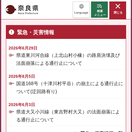
奈良県
検索
Language
閉じる
メニュー
緊急・災害情報
2026年6月29日
県道東川河合線（上北山村小橡）の路肩決壊及び
法面崩落による通行止について
2026年8月5日
国道168号（十津川村平谷）の崩土による通行止に
ついて(迂回路有り)
2026年6月3日
県道大又小川線（東吉野村大又）の法面崩落によ
る通行止について