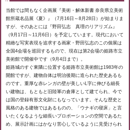
当館では間もなく企画展『美術・解体新書 奈良県立美術
館所蔵名品展《夏》』（7月16日～8月28日）が始まりま
すが、そのあとには『野田弘志 真理のリアリズム』
（9月17日～11月6日）を予定しています。現代において
精緻な写実表現を追求する画家・野田弘志のこの個展は
全国4会場を巡回するもので、現在は第2会場の姫路市立
美術館で開催中です（9月4日まで）。
姫路城のすぐ東隣に位置する姫路市立美術館は1983年の
開館ですが、建物自体は明治後期に造られた歴史あるも
のです。重厚な赤レンガの壁が美しいL字に伸びる細長
い建物は、もともと旧陸軍の倉庫として建てられ、今で
は国の登録有形文化財にもなっています。そんな歴史と
風格のある建物ではあるものの、「ウナギの寝床」と言
いたくなるような細長いプロポーションの空間であるた
め、展示計画にはかなり苦心しているように見受けられ