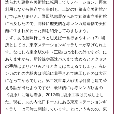
造られた建物を美術館に転用してリノベーション、再生
利用しながら保存する事例も、上記の姫路市立美術館だ
けではありません。野田弘志展がらみで姫路市立美術館
に言及したので、同様に歴史的な赤レンガ建造物で美術
館に生まれ変わった例を紹介してみましょう。
まず、ある意味行こうと思えば一番行きやすい（?）場
所としては、東京ステーションギャラリーが挙げられま
す。なにしろ東京駅の中（正確には改札の外ですが）に
ありますから、新幹線や高速バスまで含めるとアクセス
の手段はよりどりみどりと言えば言えるでしょう。赤レ
ンガの丸の内駅舎は明治に着手されて竣工したのは大正
になってからでした。第二次世界大戦後は何度も建て替
える話が出たようですが、最終的には赤レンガ駅舎の
《復原》に落ち着き、2012年に復原工事は完成しまし
た。現在、丸の内北口ドームにある東京ステーションギ
ャラリーは同時に開館しています。とはいうものの、東