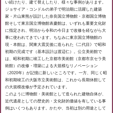
い続けたり、建て替えしたり、様々な事例があります。
ジョサイア・コンドルの弟子で明治期に活躍した建築
家・片山東熊が設計した奈良国立博物館・京都国立博物
館そして東京国立博物館表慶館は、いずれも重要文化財
に指定され、明治から令和の今日まで改修を経ながら大
事に使われてきています。ちなみに東京国立博物館の
現・本館は、関東大震災後に造られた《二代目》で昭和
初期の完成です（基本設計は渡辺仁）。公立美術館で
は、昭和初期に竣工した京都市美術館（京都市京セラ美
術館）の改修・増築による大規模なリノベーション
（2020年）が記憶に新しいところです。一方、同じく昭
和初期竣工の大阪市立美術館は、これから長期休館して
の大規模改修が予定されています。
このように博物館・美術館として造られた建物自体が、
近代遺産としての歴史的・文化財的価値を有している事
例はいくつもあります。かたや、当初は別の用途として