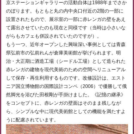
京ステーションギャラリーの活動自体は1988年までさか
のぼります。もともと丸の内中央口付近の2階の一部に
設置されたもので、展示室の一部に赤レンガの壁をあえ
て露出させていたのも現在と同様です（当時は小さいな
がらもカフェも併設されていたのですが）。
もう一つ、近年オープンした興味深い事例としては青森
県弘前市の弘前れんが倉庫美術館が挙げられます。明
治・大正期に酒造工場（シードル工場）として造られた
赤レンガの建物を現代美術のための空間へリニューアル
して保存・再生利用するものです。改修設計は、エスト
ニア国立博物館の国際設計コンペ（2006）で優勝して俄
然脚光を浴びた田根剛が手掛けました。《記憶の継承》
をコンセプトに、赤レンガの壁面はそのまま残しなが
ら、シンプルな中に現代美術館としての機能を満たすよ
うに配慮されています。