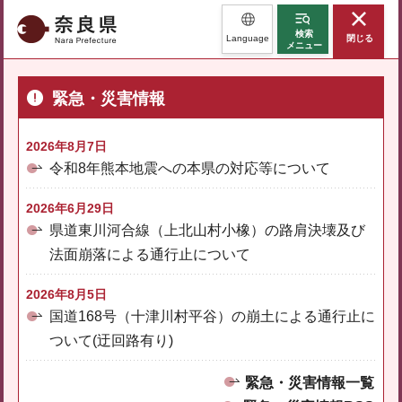
奈良県
検索
Language
閉じる
メニュー
緊急・災害情報
2026年8月7日
令和8年熊本地震への本県の対応等について
2026年6月29日
県道東川河合線（上北山村小橡）の路肩決壊及び
法面崩落による通行止について
2026年8月5日
国道168号（十津川村平谷）の崩土による通行止に
ついて(迂回路有り)
緊急・災害情報一覧