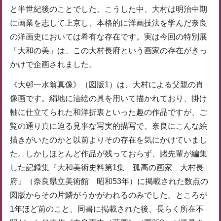
と半世紀後のことでした。こうした中、大村は明治中期
に画業を志して上京し、本格的に洋画技法を学んだ奈良
の洋画史においては希有な存在です。実は今回の特別展
「大和の美」は、この大村長府という画家の存在がきっ
かけで企画されました。
《大邨一水翁真像》（図版1）は、大村による父親の肖
像画です。絹地に油絵の具を用いて描かれており、掛け
軸に仕立てられた和洋折衷といった趣の作品ですが、ご
覧の通り真に迫る見事な写実的描写で、奈良にこんな絵
描きがいたのかと以前よりその存在を気にかけていまし
た。しかしほとんど作品が残っておらず、諸先輩が編集
した記録集『大和美術史料第1集 孤高の画家 大村長
府』（奈良県立美術館 昭和53年）に掲載された数点の
図版からその片鱗がうかがわれるのみでした。ところが
1年ほど前のこと、同書に掲載された後、長らく所在不