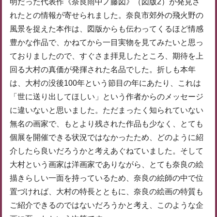
明だった代表作《奈良雨中ノ藤図》（図版2）が発見さ
れたとの情報が寄せられました。奈良市郊外の飛火野の
風景を捉えた本作は、図版からも伝わってくるほど情感
豊かな作品で、かねてから一目実物を見てみたいと思っ
ておりましたので、すぐさま拝見したところ、期待を上
回る大村の真価が発揮された名品でした。折しも本年
は、大村の没後100年という節目の年にあたり、これは
「世に送り出してほしい」という作者からのメッセージ
に違いないと思いました。ただまったく知られていない
無名の画家で、もとより残された作品も少なく、とても
個展を開催できる状況ではなかったため、どのように紹
介したら良いだろうかと考えあぐねていました。そして
大村という画家は洋画家でありながら、とても奈良の絵
描きらしい一面を持っているため、奈良の絵師の中で位
置づければ、大村の特長とともに、奈良の絵画の特質も
ご紹介できるのではないだろうかと考え、このような企