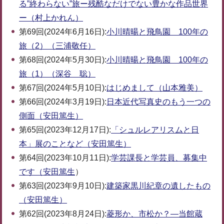
る”終わらない”旅ー残酷なだけでない豊かな作品世界
ー（村上かれん）
第69回(2024年6月16日):
小川晴暘と飛鳥園 100年の
旅（2）（三浦敬任）
第68回(2024年5月30日):
小川晴暘と飛鳥園 100年の
旅（1）（深谷 聡）
第67回(2024年5月10日):
はじめまして（山本雅美）
第66回(2024年3月19日):
日本近代写真史のもう一つの
側面（安田篤生）
第65回(2023年12月17日):
「シュルレアリスムと日
本」展のことなど（安田篤生）
第64回(2023年10月11日):
学芸課長と学芸員、募集中
です（安田篤生
）
第63回(2023年9月10日):
建築家黒川紀章の遺したもの
（安田篤生）
第62回(2023年8月24日):
菱形か、市松か？―当館蔵