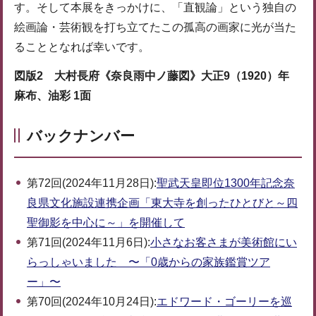
す。そして本展をきっかけに、「直観論」という独自の
絵画論・芸術観を打ち立てたこの孤高の画家に光が当た
ることとなれば幸いです。
図版2 大村長府《奈良雨中ノ藤図》大正9（1920）年
麻布、油彩 1面
バックナンバー
第72回(2024年11月28日):
聖武天皇即位1300年記念奈
良県文化施設連携企画「東大寺を創ったひとびと～四
聖御影を中心に～」を開催して
第71回(2024年11月6日):
小さなお客さまが美術館にい
らっしゃいました 〜「0歳からの家族鑑賞ツア
ー」〜
第70回(2024年10月24日):
エドワード・ゴーリーを巡