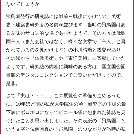
ないでしょうか。
飛鳥園発行の研究誌には戦前～戦後にかけての、美術
史・建築史研究者の名前が並びます。当時の飛鳥園はあ
る意味のサロン的な場であったようで、その方々は飛鳥
園主人（まだ会社ではなく、様々な文章で「主人」と書
かれているのを見かけます）の小川晴暘と親交があり、
その縁から『仏教美術』や『東洋美術』に寄稿していた
ようです。研究誌の内容に興味のある方は、国立国会図
書館のデジタルコレクションでご覧いただけますので、
是非。
さて「実は・・・」、この展覧会の準備を進めるうち
に、10年ほど前の私が大学院生の頃、研究室の本棚の最
下層にボロボロになってビニール袋に包まれた雑誌を見
つけたことを思い出しました。その表紙の「飛鳥園」と
いう文字と仏像写真の「飛鳥園」のつながりが当時の私