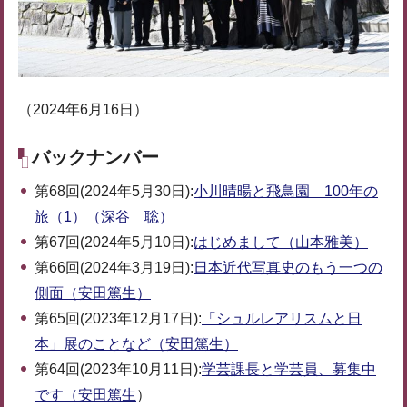
（2024年6月16日）
バックナンバー
第68回(2024年5月30日):
小川晴暘と飛鳥園 100年の
旅（1）（深谷 聡）
第67回(2024年5月10日):
はじめまして（山本雅美）
第66回(2024年3月19日):
日本近代写真史のもう一つの
側面（安田篤生）
第65回(2023年12月17日):
「シュルレアリスムと日
本」展のことなど（安田篤生）
第64回(2023年10月11日):
学芸課長と学芸員、募集中
です（安田篤生
）