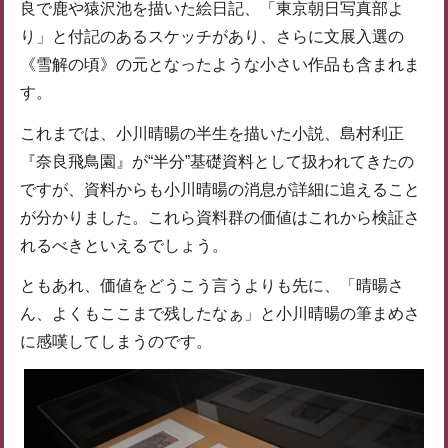
良で鹿や猿沢池を描いた絵日記、「東京朝日写真部よ
り」と付記のあるスケッチがあり、さらに文展入選の
《雪解の頃》の元となったような小さい作品も含まれま
す。
これまでは、小川晴暘の半生を描いた小説、島村利正
『奈良飛鳥園』が“半分”基礎資料として扱われてきたの
ですが、資料からも小川晴暘の消息が詳細に追えること
が分かりました。これら資料群の価値はこれから検証さ
れるべきといえるでしょう。
ともあれ、価値をどうこう言うよりも先に、「晴暘さ
ん、よくもここまで残したなぁ」と小川晴暘の筆まめさ
に感嘆してしまうのです。