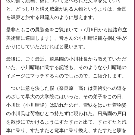
彼の描く絵画、彼について述べられた文章を見ていく
と、どっしりと構え威厳がある人物というよりは、全国
を颯爽と旅する風流人のように思えます。
是非ともこの展覧会をご覧頂いて（7月6日から姫路市立
美術館に巡回します）、皆さんの小川晴暘観を掴む手が
かりにしていただければと思います。
最後に、ごく最近、飛鳥園の小川社長から教えていただ
いた、小川晴暘に関する記述も、そのような小川晴暘の
イメージにマッチするものでしたので、ご紹介します。
「ついに意を決した僕（奈良原一高）は美術史への道を
めざして早大の大学院にはいった。その弟子をこの日、
小川氏（小川晴暘）は訪れたのだ。雪駄をはいた着物姿
の小川氏は荷物ひとつ持たずに現われた。飛鳥園の戸口
を散歩にでかけるようにすたすたと出て、すたすたと汽
車に乗り、すたすたと電車に乗り換え、すたすたと駅を