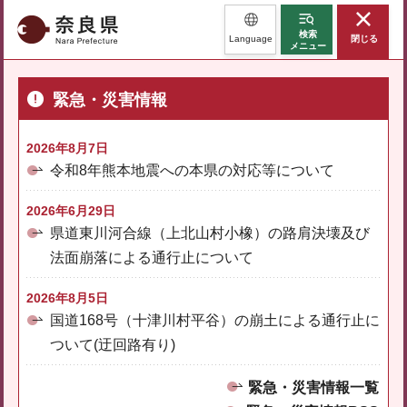
奈良県
検索
Language
閉じる
メニュー
緊急・災害情報
2026年8月7日
令和8年熊本地震への本県の対応等について
2026年6月29日
県道東川河合線（上北山村小橡）の路肩決壊及び
法面崩落による通行止について
2026年8月5日
国道168号（十津川村平谷）の崩土による通行止に
ついて(迂回路有り)
緊急・災害情報一覧