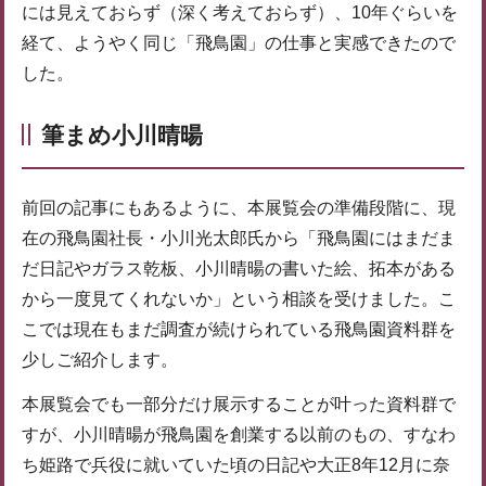
には見えておらず（深く考えておらず）、10年ぐらいを
経て、ようやく同じ「飛鳥園」の仕事と実感できたので
した。
筆まめ小川晴暘
前回の記事にもあるように、本展覧会の準備段階に、現
在の飛鳥園社長・小川光太郎氏から「飛鳥園にはまだま
だ日記やガラス乾板、小川晴暘の書いた絵、拓本がある
から一度見てくれないか」という相談を受けました。こ
こでは現在もまだ調査が続けられている飛鳥園資料群を
少しご紹介します。
本展覧会でも一部分だけ展示することが叶った資料群で
すが、小川晴暘が飛鳥園を創業する以前のもの、すなわ
ち姫路で兵役に就いていた頃の日記や大正8年12月に奈