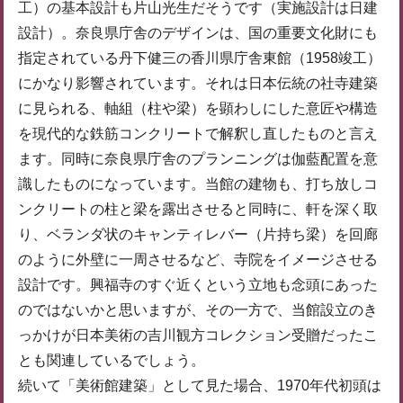
工）の基本設計も片山光生だそうです（実施設計は日建
設計）。奈良県庁舎のデザインは、国の重要文化財にも
指定されている丹下健三の香川県庁舎東館（1958竣工）
にかなり影響されています。それは日本伝統の社寺建築
に見られる、軸組（柱や梁）を顕わしにした意匠や構造
を現代的な鉄筋コンクリートで解釈し直したものと言え
ます。同時に奈良県庁舎のプランニングは伽藍配置を意
識したものになっています。当館の建物も、打ち放しコ
ンクリートの柱と梁を露出させると同時に、軒を深く取
り、ベランダ状のキャンティレバー（片持ち梁）を回廊
のように外壁に一周させるなど、寺院をイメージさせる
設計です。興福寺のすぐ近くという立地も念頭にあった
のではないかと思いますが、その一方で、当館設立のき
っかけが日本美術の吉川観方コレクション受贈だったこ
とも関連しているでしょう。
続いて「美術館建築」として見た場合、1970年代初頭は