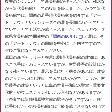
復興のシンボルとして新美術館が作られたため、残念な
がら近代美術館としての役目を終えました。かつて近代
美術館では、関西の若手現代美術家を紹介する『アー
ト・ナウ』というシリーズ企画展を長期にわたって行っ
ていて、とても活気が感じられました。ちょうど今、兵
庫県立美術館で開催中の『
関西の80年代
』展は、そ
の『アート・ナウ』の回顧を中心にした内容ですので、
ぜひご覧になってみてください。
原田の森ギャラリーと横尾忠則現代美術館の建物は、あ
ちこち手はくわえられていますが、村野藤吾の設計はか
なり残っています。展示を見に行く機会があれば、建築
のディテールにも注目してみてはいかがでしょうか。村
野藤吾の建築というと広島の世界平和記念聖堂（重要文
化財）やウェスティン都ホテル京都などがありますが
（奈良では近鉄橿原神宮前の駅舎がそうですね）、晩年
に手掛けた小規模美術館には年齢を感じさせない相当大