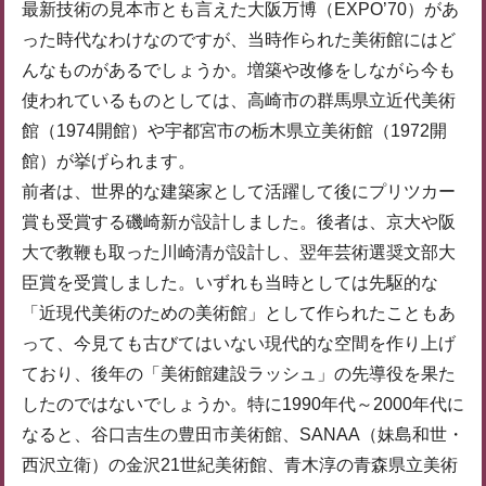
最新技術の見本市とも言えた大阪万博（EXPO’70）があ
った時代なわけなのですが、当時作られた美術館にはど
んなものがあるでしょうか。増築や改修をしながら今も
使われているものとしては、高崎市の群馬県立近代美術
館（1974開館）や宇都宮市の栃木県立美術館（1972開
館）が挙げられます。
前者は、世界的な建築家として活躍して後にプリツカー
賞も受賞する磯崎新が設計しました。後者は、京大や阪
大で教鞭も取った川崎清が設計し、翌年芸術選奨文部大
臣賞を受賞しました。いずれも当時としては先駆的な
「近現代美術のための美術館」として作られたこともあ
って、今見ても古びてはいない現代的な空間を作り上げ
ており、後年の「美術館建設ラッシュ」の先導役を果た
したのではないでしょうか。特に1990年代～2000年代に
なると、谷口吉生の豊田市美術館、SANAA（妹島和世・
西沢立衛）の金沢21世紀美術館、青木淳の青森県立美術