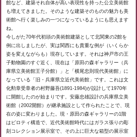
館など、建築それ自体が高い表現性を持った公立美術館
も増えてきました。そのような建築そのものの魅力も美
術館へ行く楽しみの一つになっているようにも思えます
ね。
今しがた70年代初頭の美術館建築として北関東の2館を
例に出しましたが、実は関西にも貴重な例が（いくらか
姿を変えながらも）現存しています。それは神戸市の王
子動物園のすぐ近く、現在は「原田の森ギャラリー（兵
庫県立美術館王子分館）」と「横尾忠則現代美術館」に
なっている「旧・兵庫県立近代美術館」です。これは文
化勲章受章者の村野藤吾(1891-1984)が設計して1970年
に開館したのが始まりです。安藤忠雄設計の兵庫県立美
術館（2002開館）が継承施設として作られたことで、現
在の姿に変わりました。現・原田の森ギャラリーの1階
はピロティ構造で、近代美術館時代にはガラス張りの彫
刻コレクション展示室で、その上に巨大な箱型の展示室