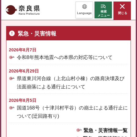
奈良県
検索
Language
閉じる
メニュー
緊急・災害情報
2026年8月7日
令和8年熊本地震への本県の対応等について
2026年6月29日
県道東川河合線（上北山村小橡）の路肩決壊及び
法面崩落による通行止について
2026年8月5日
国道168号（十津川村平谷）の崩土による通行止に
ついて(迂回路有り)
緊急・災害情報一覧