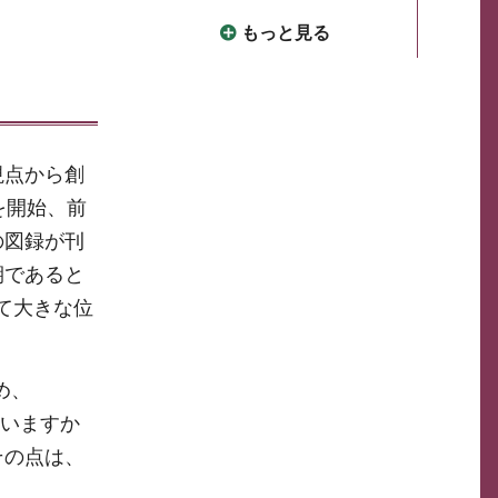
もっと見る
視点から創
を開始、前
の図録が刊
期であると
て大きな位
め、
ていますか
その点は、