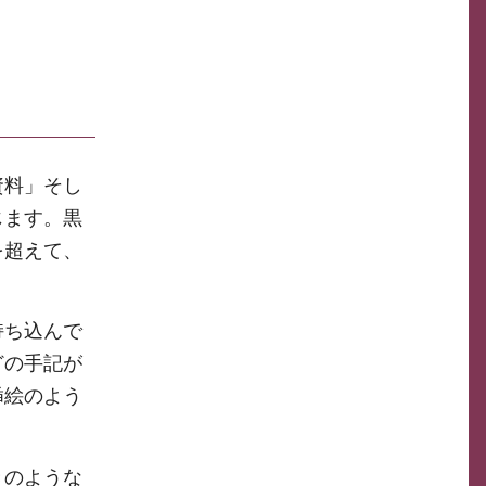
資料」そし
じます。黒
を超えて、
持ち込んで
どの手記が
挿絵のよう
きのような