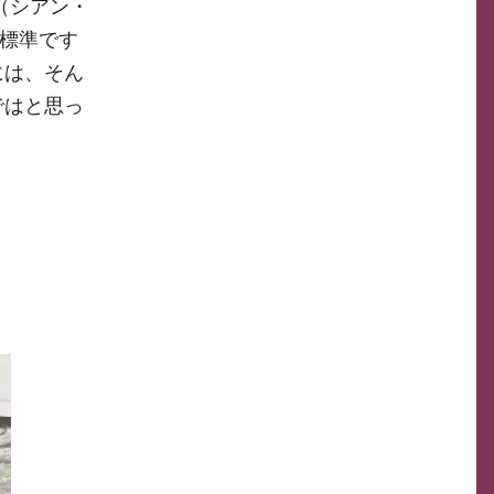
（シアン・
が標準です
には、そん
ではと思っ