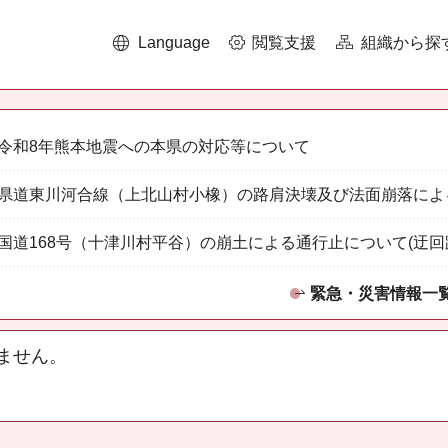
Language
閲覧支援
組織から探
令和8年熊本地震への本県の対応等について
県道東川河合線（上北山村小橡）の路肩決壊及び法面崩落によ
国道168号（十津川村平谷）の崩土による通行止について(迂回
緊急・災害情報一
ません。