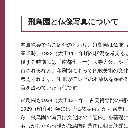
飛鳥園と仏像写真について
本展覧会でもご紹介のとおり、飛鳥園は仏像
業当時、1922（大正11）年頃の状況を考え
後する時期には『南都七（十）大寺大鏡』や
行されるなど、印刷物によって仏教美術の文
考えられます。NHKがテレビの本放送を始める
置を占めていた時代です。
飛鳥園も1924（大正13）年に古美術専門の
1929（昭和4）年には『仏教美術』から発
ら、飛鳥園の写真は文化財の「記録」を基礎
もしかしたら晴暘が飛鳥園創業前に朝日新聞