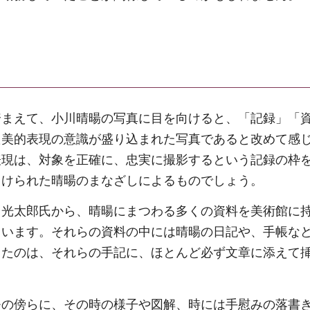
踏まえて、小川晴暘の写真に目を向けると、「記録」「
た美的表現の意識が盛り込まれた写真であると改めて感
表現は、対象を正確に、忠実に撮影するという記録の枠
向けられた晴暘のまなざしによるものでしょう。
川光太郎氏から、晴暘にまつわる多くの資料を美術館に
ています。それらの資料の中には晴暘の日記や、手帳な
ったのは、それらの手記に、ほとんど必ず文章に添えて
モの傍らに、その時の様子や図解、時には手慰みの落書