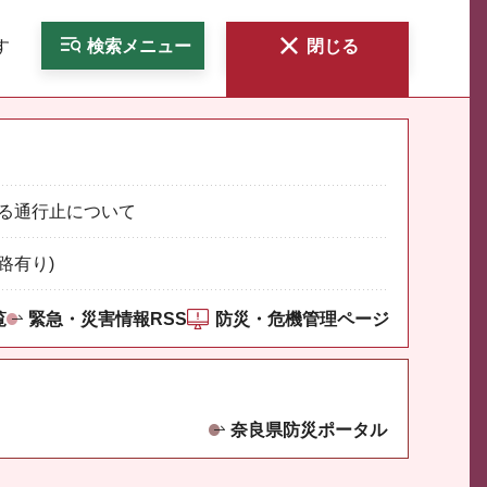
す
検索
メニュー
閉じる
る通行止について
路有り)
覧
緊急・災害情報RSS
防災・危機管理ページ
奈良県防災ポータル