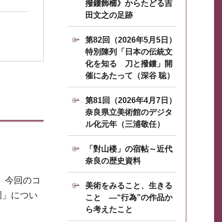
撥鏤飾櫛》からたどる吉
田文之の足跡
第82回（2026年5月5日）
特別陳列「日本の伝統文
化を知る 刀と撥鏤」開
催にあたって（深谷 聡）
第81回（2026年4月7日）
奈良県立美術館のデジタ
ル化元年（三浦敬任）
「對山楼」の宿帖～近代
奈良の歴史資料
。今回のコ
美術をみること、生きる
園」につい
こと ―“行為”の作品か
ら考えたこと