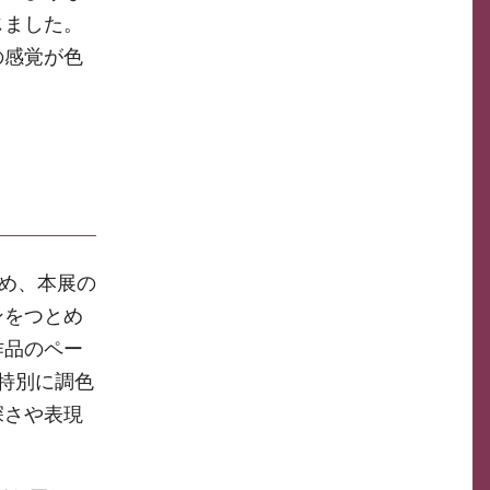
じました。
の感覚が色
ため、本展の
ンをつとめ
作品のペー
特別に調色
深さや表現