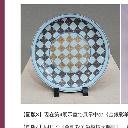
【図版3】現在第4展示室で展示中の《金銀彩
【図版4】同じく《金銀彩羊歯模様大飾皿》、