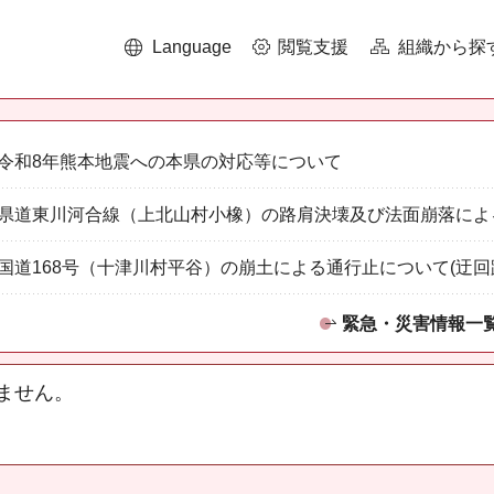
Language
閲覧支援
組織から探
令和8年熊本地震への本県の対応等について
県道東川河合線（上北山村小橡）の路肩決壊及び法面崩落によ
国道168号（十津川村平谷）の崩土による通行止について(迂回
緊急・災害情報一
ません。