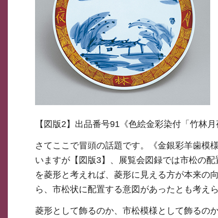
【図版2】出品番号91《色絵金彩染付「竹林月
さてここで冒頭の話題です。《金銀彩羊歯模
いますが【図版3】、展覧会図録では市松の配
を菱形と考えれば、菱形に見える方が本来の
ら、市松状に配置する意図があったとも考え
菱形として飾るのか、市松模様として飾るの