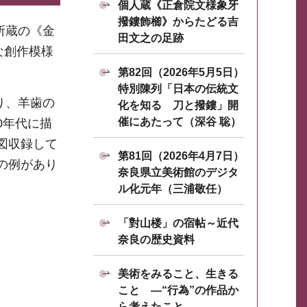
個人蔵《正倉院文様象牙
撥鏤飾櫛》からたどる吉
所蔵の《金
田文之の足跡
な創作模様
第82回（2026年5月5日）
特別陳列「日本の伝統文
り、羊歯の
化を知る 刀と撥鏤」開
催にあたって（深谷 聡）
0年代に描
図収録して
第81回（2026年4月7日）
の例があり
奈良県立美術館のデジタ
ル化元年（三浦敬任）
「對山楼」の宿帖～近代
奈良の歴史資料
美術をみること、生きる
こと ―“行為”の作品か
ら考えたこと