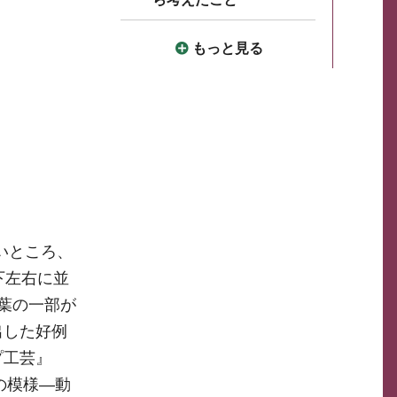
もっと見る
いところ、
下左右に並
葉の一部が
出した好例
プ工芸』
の模様―動