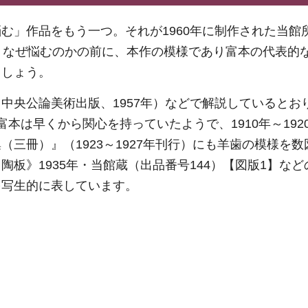
む」作品をもう一つ。それが1960年に制作された当館
、なぜ悩むのかの前に、本作の模様であり富本の代表的
ましょう。
中央公論美術出版、1957年）などで解説しているとお
本は早くから関心を持っていたようで、1910年～192
三冊）』（1923～1927年刊行）にも羊歯の模様を数
板》1935年・当館蔵（出品番号144）【図版1】など
を写生的に表しています。