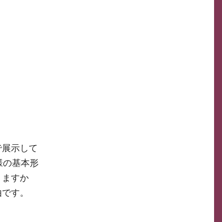
で展示して
様の基本形
りますか
由です。