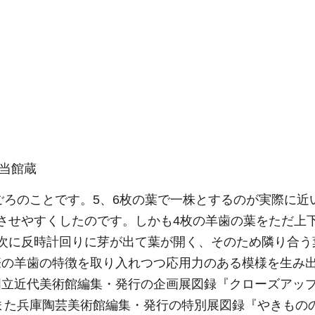
・当館蔵
年ごろのことです。5、6枚の葉で一株とするのが実際に近
させやすくしたのです。しかも4枚の羊歯の葉をただ上
次に反時計回りに芽が出て葉が開く、そのため隣り合う
際の羊歯の特徴を取り入れつつ応用力のある模様を生み
国立近代美術館編集・発行の企画展図録『クローズアッ
。また兵庫陶芸美術館編集・発行の特別展図録『やきもの