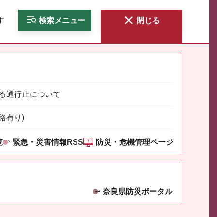
す
検索
メニュー
閉じる
る通行止について
路有り)
覧
緊急・災害情報RSS
防災・危機管理ページ
奈良県防災ポータル