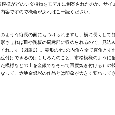
羊歯模様がどのシダ植物をモデルに創案されたのか、サイ
る内容ですので機会があればご一読ください。
瓶のような縦長の面にもつけられますし、横に長くして
変形させれば皿や陶板の周縁部に収められるので、見込
くれます【図版2】。菱形の4つの内角を全て直角とす
に絵付けできるのはもちろんのこと、市松模様のように
した模様などの上を金銀でなぞって再度焼き付ける）の
になって、赤地金銀彩の作品とは印象が大きく変わって