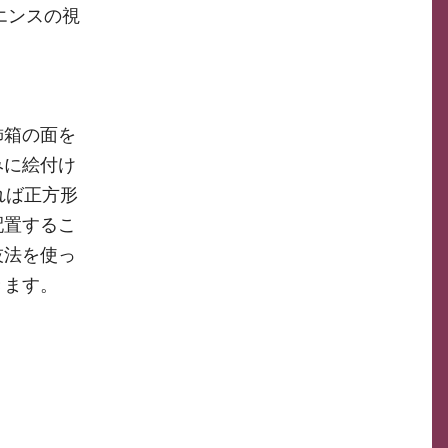
エンスの視
飾箱の面を
みに絵付け
れば正方形
配置するこ
技法を使っ
きます。