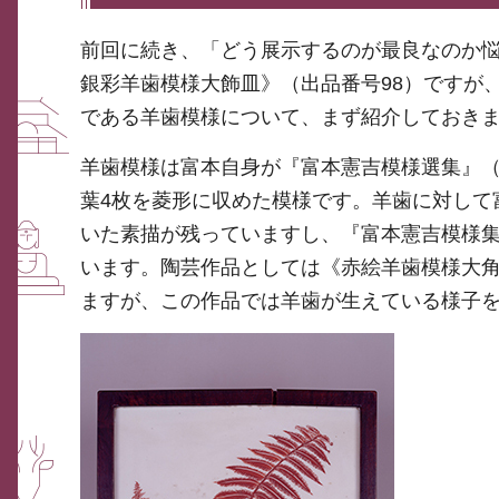
前回に続き、「どう展示するのが最良なのか悩
銀彩羊歯模様大飾皿》（出品番号98）ですが
である羊歯模様について、まず紹介しておき
羊歯模様は富本自身が『富本憲吉模様選集』（
葉4枚を菱形に収めた模様です。羊歯に対して富
いた素描が残っていますし、『富本憲吉模様集（
います。陶芸作品としては《赤絵羊歯模様大角陶
ますが、この作品では羊歯が生えている様子