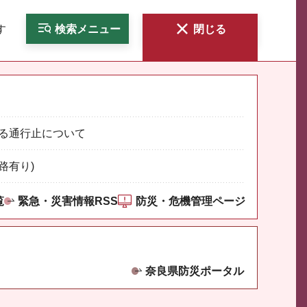
す
検索
メニュー
閉じる
る通行止について
路有り)
覧
緊急・災害情報RSS
防災・危機管理ページ
奈良県防災ポータル