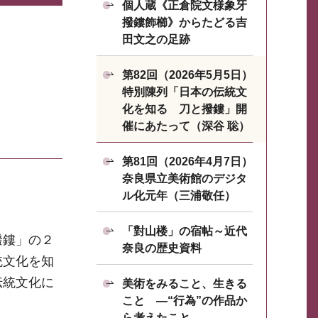
個人蔵《正倉院文様象牙
撥鏤飾櫛》からたどる吉
田文之の足跡
第82回（2026年5月5日）
特別陳列「日本の伝統文
化を知る 刀と撥鏤」開
催にあたって（深谷 聡）
第81回（2026年4月7日）
奈良県立美術館のデジタ
ル化元年（三浦敬任）
「對山楼」の宿帖～近代
撥鏤」の２
奈良の歴史資料
統文化を知
伝統文化に
美術をみること、生きる
こと ―“行為”の作品か
ら考えたこと