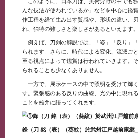
このように、日本刀は、美術分野の中でも独
んな技法が使われているか」などを中心に鑑
作工程を経て生み出す質感や、形状の違い、
れ、独特の難しさと楽しさがあるといえます
例えば、刀剣の解説では、「姿」「反り」「
られます。さらに、時代による変化、流派ご
至る視点によって鑑賞は行われていきます。
られることも少なくありません。
一方で、展示ケースの中で照明を受けて輝く
す。緊張感のある反りの曲線、光の中に現れ
ことを雄弁に語ってくれます。
鋒（刀 銘（表）（葵紋）於武州江戸越前康継_