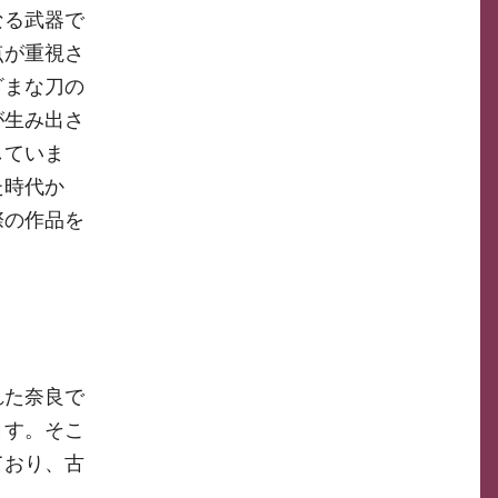
なる武器で
点が重視さ
ざまな刀の
が生み出さ
していま
た時代か
際の作品を
れた奈良で
ます。そこ
ており、古