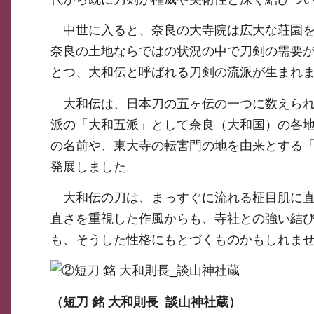
中世に入ると、奈良の大寺院は広大な荘園を
奈良の土地ならではの状況の中で刀剣の需要
とつ、大和伝と呼ばれる刀剣の流派が生まれ
大和伝は、日本刀の五ヶ伝の一つに数えられ
派の「大和五派」として奈良（大和国）の各
の名前や、東大寺の転害門の地を由来とする
発展しました。
大和伝の刀は、まっすぐに流れる柾目肌に直
直さを重視した作風からも、寺社との強い結
も、そうした性格にもとづくものかもしれま
（短刀 銘 大和則長_談山神社蔵）