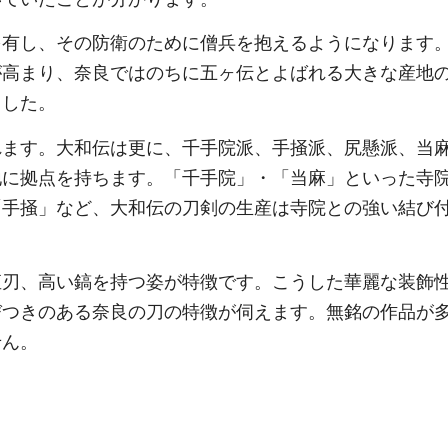
有し、その防衛のために僧兵を抱えるようになります
が高まり、奈良ではのちに五ヶ伝とよばれる大きな産地
ました。
ます。大和伝は更に、千手院派、手掻派、尻懸派、当
地に拠点を持ちます。「千手院」・「当麻」といった寺
「手掻」など、大和伝の刀剣の生産は寺院との強い結び
刃、高い鎬を持つ姿が特徴です。こうした華麗な装飾
びつきのある奈良の刀の特徴が伺えます。無銘の作品が
せん。