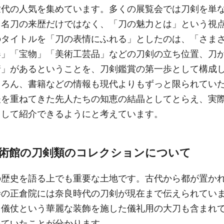
代の人気を集めています。多くの展覧会では刀剣を単
、名刀の来歴だけではなく、「刀の魅力とは」という視
のタイトルを「刀の表情にふれる」としたのは、「さま
器」「宝物」「美術工芸品」などの刀剣の立ち位置、刀
情」があるということを、刀剣鑑賞の第一歩として構成
ちろん、書籍などの情報も現代よりもずっと限られてい
夫を重ねてきた先人たちの知恵の結晶としてとらえ、実
として紹介できるようにと考えています。
美術館の刀剣類のコレクションについて
歴史を語る上でも重要な土地です。古代から都が置か
寺の正倉院には奈良時代の刀剣が現在まで伝えられてい
、儀仗という華麗な装飾を施した儀礼用の大刀も含まれ
いていたことが分かります。