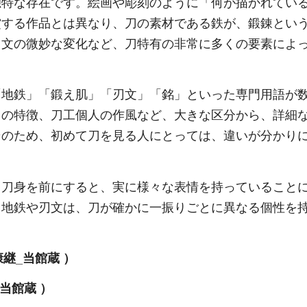
特な存在です。絵画や彫刻のように「何が描かれてい
賞する作品とは異なり、刀の素材である鉄が、鍛錬とい
刃文の微妙な変化など、刀特有の非常に多くの要素によ
。
地鉄」「鍛え肌」「刃文」「銘」といった専門用語が
との特徴、刀工個人の作風など、大きな区分から、詳細
そのため、初めて刀を見る人にとっては、違いが分かり
刀身を前にすると、実に様々な表情を持っていること
る地鉄や刃文は、刀が確かに一振りごとに異なる個性を
当館蔵 ）