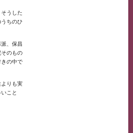
。そうした
のうちのひ
麻派、保昌
院そのもの
付きの中で
性よりも実
多いこと