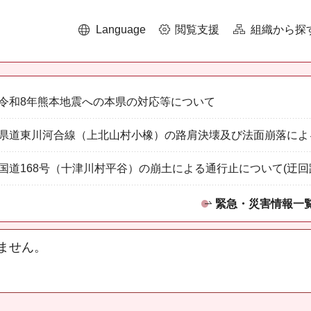
Language
閲覧支援
組織から探
令和8年熊本地震への本県の対応等について
県道東川河合線（上北山村小橡）の路肩決壊及び法面崩落によ
国道168号（十津川村平谷）の崩土による通行止について(迂回
緊急・災害情報一
ません。