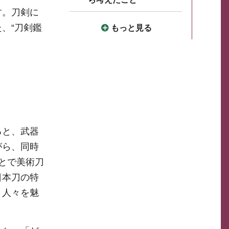
す。刀剣に
、“刀剣鑑
もっと見る
ると、武器
がら、同時
とで美術刀
日本刀の特
く人々を魅