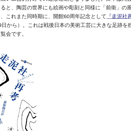
なると、陶芸の世界にも絵画や彫刻と同様に「前衛」の
、これまた同時期に、開館60周年記念として
『走泥社再
19日から）。これは戦後日本の美術工芸に大きな足跡を
展覧会です。