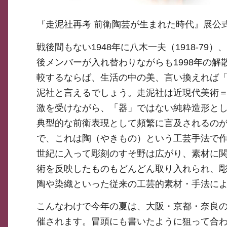
『走泥社再考 前衛陶芸が生まれた時代』展公
戦後間もない1948年に八木一夫（1918-79
後メンバーが入れ替わりながらも1998年の
較するならば、生活の中の美、言い換えれば
泥社と言えるでしょう。走泥社は近現代美術
激を受けながら、「器」ではない純粋造形と
典型的な前衛表現として頻繁に言及されるのが
で、これは陶（やきもの）という工芸手法で作
世紀に入って彫刻のすそ野は広がり、素材に
術を反映したものもどんどん取り入れられ、
陶や染織といった従来の工芸的素材・手法に
こんなわけで今年の夏は、大阪・京都・奈良の
催されます。冒頭にも書いたように狙って合