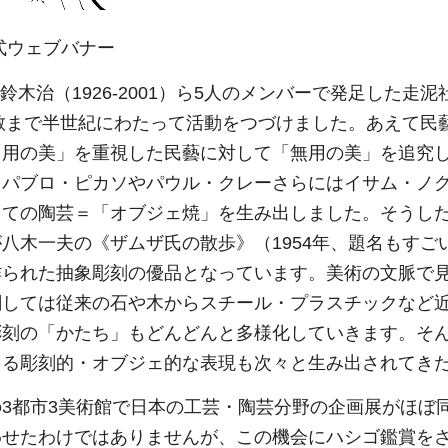
式ウェブバナー
）、鈴木治（1926-2001）ら5人のメンバーで発足した走
解散まで半世紀にわたって活動をつづけました。あえて民
「用の美」を重視した民藝に対して「無用の美」を追究
＝パブロ・ピカソやパウル・クレーさらにはイサム・ノ
しての陶芸＝「オブジェ焼」を生み出しました。そうし
八木一夫の《ザムザ氏の散歩》（1954年、題名もすご
られた抽象彫刻の優品となっています。美術の文脈で見
関しては従来の石や木からスチール・プラスチックなど
彫刻の「かたち」もどんどんと多様化していきます。そ
よる彫刻的・オブジェ的な表現も次々と生み出されてき
3都市3美術館で日本の工芸・陶芸分野の企画展がほぼ
わせたわけではありませんが、この機会にハシゴ鑑賞を