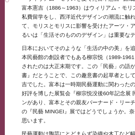
富本憲吉（1886～1963）はウィリアム・モリ
私費留学をし、西洋近代デザインの潮流に触
て、モリスとモリスに影響を受けたアーツ・
るいは「生活そのもののデザイン」は重要な
日本においてそのような「生活の中の美」を
本民藝館の創設者でもある柳宗悦（1989-1
されたのは大正末期です。この「民藝」の語
書』だとうことで、この趣意書の起草者とし
吉でした。富本は一時期民藝運動に関わった
好評を博した展覧会『柳宗悦没後60年記念展 民
ンがあり、富本とその親友バーナード・リーチ（
の『民藝 MINGEI』展ではどうでしょうか
思います。
民藝運動は陶芸にとどまらず染織や木工など