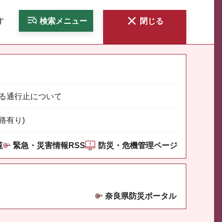
す
検索
メニュー
閉じる
る通行止について
路有り)
覧
緊急・災害情報RSS
防災・危機管理ページ
奈良県防災ポータル