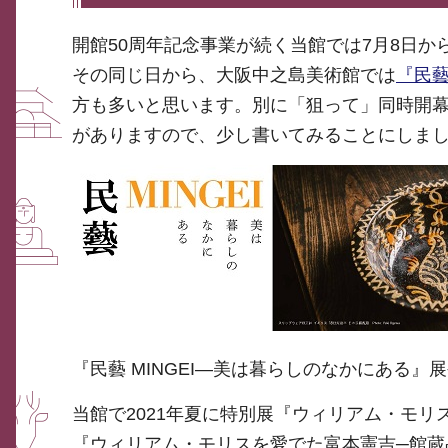
開館50周年記念事業が続く当館では7月8日
その同じ日から、大阪中之島美術館では
『民藝
方も多いと思います。別に「狙って」同時開
がありますので、少し書いてみることにしま
『民藝 MINGEI―美は暮らしのなかにある』
当館で2021年夏に特別展『ウィリアム・モ
『ウィリアム・モリスを愛でた富本憲吉─館蔵