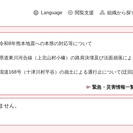
Language
閲覧支援
組織から探
令和8年熊本地震への本県の対応等について
県道東川河合線（上北山村小橡）の路肩決壊及び法面崩落によ
国道168号（十津川村平谷）の崩土による通行止について(迂回
緊急・災害情報一
ません。