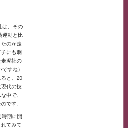
泥社は、その
藝運動と比
したのが走
グチにも刺
た走泥社の
いですね）
ると、20
近現代の技
んな中で、
たのです。
同時期に開
されてみて