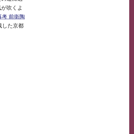
風が吹くよ
考 前衛陶
残した京都