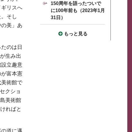
150周年を語ったついで
イギリスへ
に100年前も（2023年1月
た。そし
31日）
中の美」あ
もっと見る
ったのは日
葉が生み出
館設立趣意
のが富本憲
代美術館で
うセクショ
之島美術館
だければと
芸の道に邁