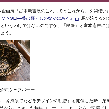
から企画展『富本憲吉展のこれまでとこれから』を開催い
 MINGEI―美は暮らしのなかにある』
展が始まるの
幕というわけではないのですが、「民藝」と富本憲吉に
しょう。
展公式ウェブバナー
リス 原風景でたどるデザインの軌跡』を開催した際、第
品から』と題した特集コーナーにしたことをご記憶でし