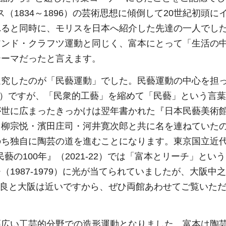
ス（1834～1896）の芸術思想に傾倒して20世紀初頭に
れると同時に、モリスを日本へ紹介した先達の一人でし
アンド・クラフツ運動と同じく、富本にとって「生活の
テーマだったと言えます。
追究したのが「民藝運動」でした。民藝運動の中心を担
961）ですが、「民衆的工藝」を縮めて「民藝」という言
が世に広まったきっかけは翌年書かれた『日本民藝美術
て柳宗悦・濱田庄司・河井寛次郎と共に名を連ねていた
のち独自に陶芸の道を進むことになります。東京国立近
藝の100年』（2021-22）では「富本とリーチ」とい
1987-1979）に光が当てられていましたが、大阪中
。奈良と大阪は近いですから、ぜひ両館あわせてご覧いた
幅広い工芸的分野での造形運動となりました。富本は陶