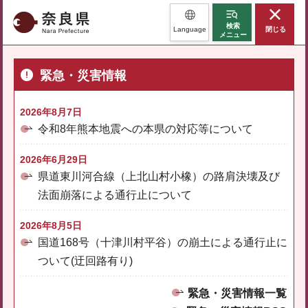
奈良県
検索
Language
閉じる
メニュー
緊急・災害情報
2026年8月7日
令和8年熊本地震への本県の対応等について
2026年6月29日
県道東川河合線（上北山村小橡）の路肩決壊及び
法面崩落による通行止について
2026年8月5日
国道168号（十津川村平谷）の崩土による通行止に
ついて(迂回路有り)
緊急・災害情報一覧