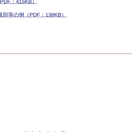
DF：415KB）
等の例（PDF：138KB）