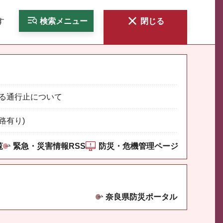
す
検索
メニュー
閉じる
る通行止について
路有り)
覧
緊急・災害情報RSS
防災・危機管理ページ
奈良県防災ポータル