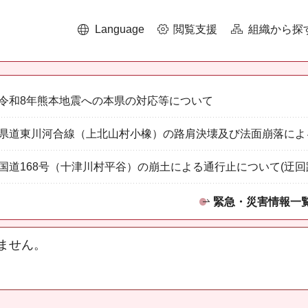
Language
閲覧支援
組織から探
令和8年熊本地震への本県の対応等について
県道東川河合線（上北山村小橡）の路肩決壊及び法面崩落によ
国道168号（十津川村平谷）の崩土による通行止について(迂回
緊急・災害情報一
ません。