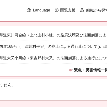
Language
閲覧支援
組織から探
県道東川河合線（上北山村小橡）の路肩決壊及び法面崩落によ
国道168号（十津川村平谷）の崩土による通行止について(迂回
県道大又小川線（東吉野村大又）の法面崩落による通行止につ
緊急・災害情報一
ません。