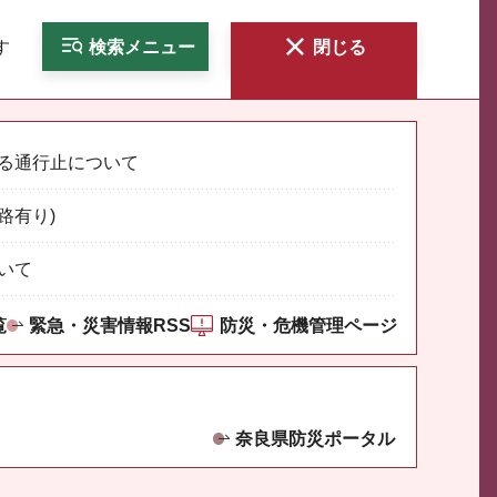
す
検索
メニュー
閉じる
る通行止について
路有り)
いて
覧
緊急・災害情報RSS
防災・危機管理ページ
奈良県防災ポータル