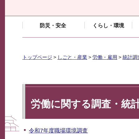
防災・安全
くらし・環境
トップページ
>
しごと・産業
>
労働・雇用
>
統計調
労働に関する調査・統
令和7年度職場環境調査