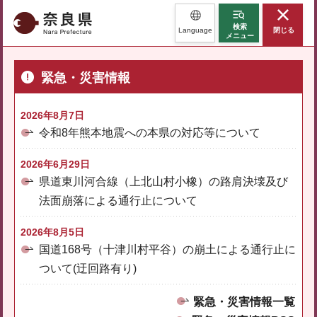
奈良県
検索
Language
閉じる
メニュー
緊急・災害情報
2026年8月7日
令和8年熊本地震への本県の対応等について
2026年6月29日
県道東川河合線（上北山村小橡）の路肩決壊及び
法面崩落による通行止について
2026年8月5日
国道168号（十津川村平谷）の崩土による通行止に
ついて(迂回路有り)
緊急・災害情報一覧