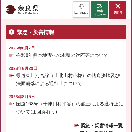
奈良県
検索
Language
閉じる
メニュー
緊急・災害情報
2026年8月7日
令和8年熊本地震への本県の対応等について
2026年6月29日
県道東川河合線（上北山村小橡）の路肩決壊及び
法面崩落による通行止について
2026年8月5日
国道168号（十津川村平谷）の崩土による通行止に
ついて(迂回路有り)
緊急・災害情報一覧