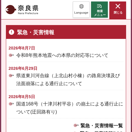
奈良県
検索
Language
閉じる
メニュー
緊急・災害情報
2026年8月7日
令和8年熊本地震への本県の対応等について
2026年6月29日
県道東川河合線（上北山村小橡）の路肩決壊及び
法面崩落による通行止について
2026年8月5日
国道168号（十津川村平谷）の崩土による通行止に
ついて(迂回路有り)
緊急・災害情報一覧