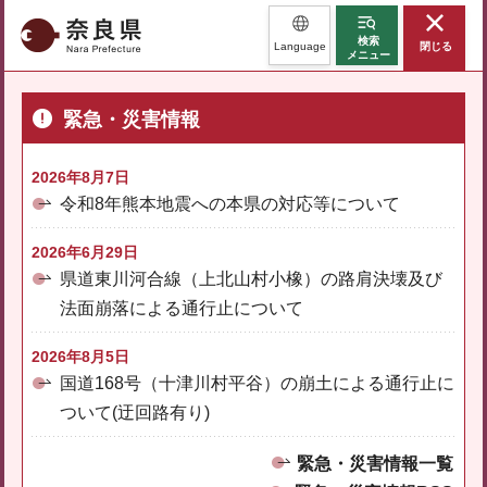
奈良県
検索
Language
閉じる
メニュー
緊急・災害情報
2026年8月7日
令和8年熊本地震への本県の対応等について
2026年6月29日
県道東川河合線（上北山村小橡）の路肩決壊及び
法面崩落による通行止について
2026年8月5日
国道168号（十津川村平谷）の崩土による通行止に
ついて(迂回路有り)
緊急・災害情報一覧