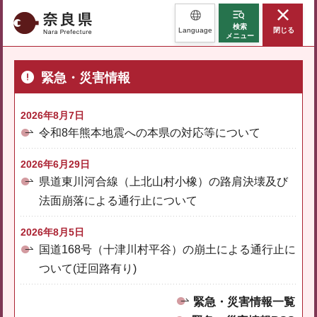
奈良県
検索
Language
閉じる
メニュー
緊急・災害情報
2026年8月7日
令和8年熊本地震への本県の対応等について
2026年6月29日
県道東川河合線（上北山村小橡）の路肩決壊及び
法面崩落による通行止について
2026年8月5日
国道168号（十津川村平谷）の崩土による通行止に
ついて(迂回路有り)
緊急・災害情報一覧