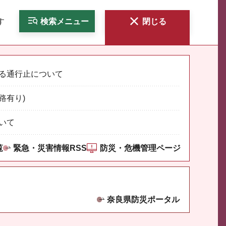
す
検索
メニュー
閉じる
る通行止について
路有り)
いて
覧
緊急・災害情報RSS
防災・危機管理ページ
奈良県防災ポータル