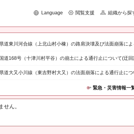
Language
閲覧支援
組織から探
県道東川河合線（上北山村小橡）の路肩決壊及び法面崩落によ
国道168号（十津川村平谷）の崩土による通行止について(迂回
県道大又小川線（東吉野村大又）の法面崩落による通行止につ
緊急・災害情報一
ません。