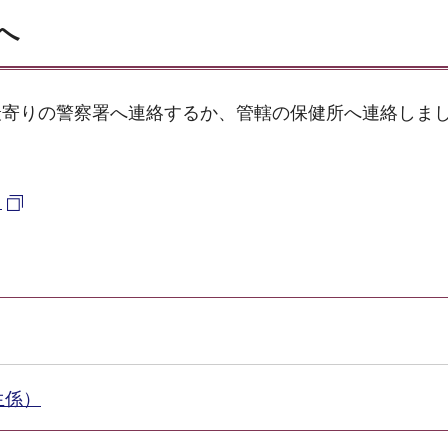
へ
最寄りの警察署へ連絡するか、管轄の保健所へ連絡しま
）
生係）