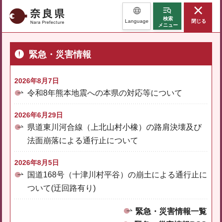
奈良県
検索
Language
閉じる
メニュー
緊急・災害情報
2026年8月7日
令和8年熊本地震への本県の対応等について
2026年6月29日
県道東川河合線（上北山村小橡）の路肩決壊及び
法面崩落による通行止について
2026年8月5日
国道168号（十津川村平谷）の崩土による通行止に
ついて(迂回路有り)
緊急・災害情報一覧