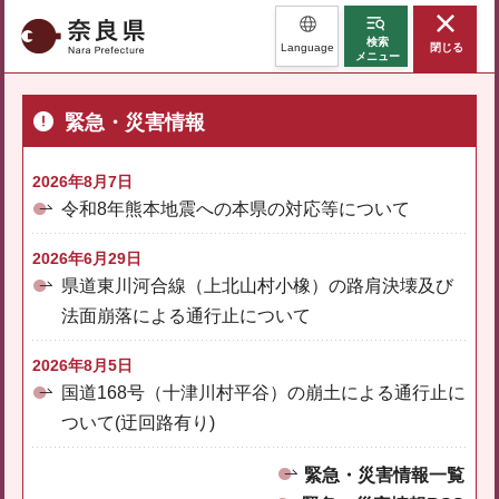
奈良県
検索
Language
閉じる
メニュー
緊急・災害情報
2026年8月7日
令和8年熊本地震への本県の対応等について
2026年6月29日
県道東川河合線（上北山村小橡）の路肩決壊及び
法面崩落による通行止について
2026年8月5日
国道168号（十津川村平谷）の崩土による通行止に
ついて(迂回路有り)
緊急・災害情報一覧