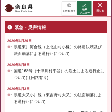
奈良県
検索
Language
閉じる
メニュー
緊急・災害情報
2026年6月29日
県道東川河合線（上北山村小橡）の路肩決壊及び
法面崩落による通行止について
2026年8月5日
国道168号（十津川村平谷）の崩土による通行止に
ついて(迂回路有り)
2026年6月3日
県道大又小川線（東吉野村大又）の法面崩落によ
る通行止について