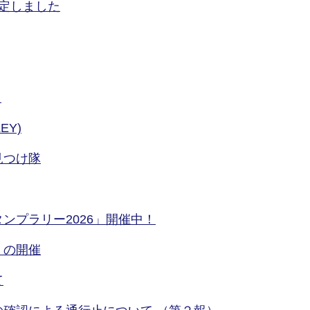
定しました
！
EY)
見つけ隊
ンプラリー2026」開催中！
」の開催
て