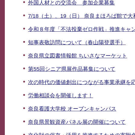
外国人材との交流会 参加企業募集
7/18（土）、19（日） 奈良まほろば館
令和８年度「不法投棄ゼロ作戦」推進キャ
知事表敬訪問について（春山陽登選手）
奈良県立図書情報館 ちいさなマーケット
第55回シニア県展作品募集について
次の時代の価値創出につながる事業承継を
労働相談会を開催します！
奈良看護大学校 オープンキャンパス
奈良県景観資産パネル展の開催について