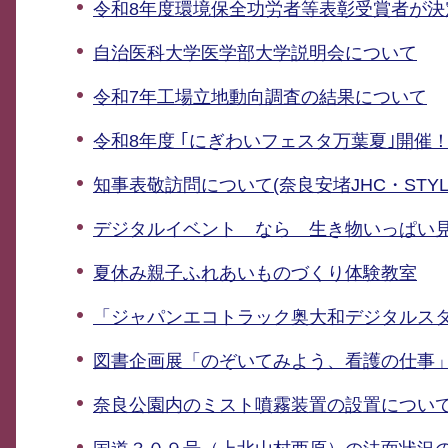
令和8年度環境保全功労者等表彰受賞者が決
自治医科大学医学部大学説明会について
令和7年工場立地動向調査の結果について
令和8年度 ｢にぎわいフェスタ万葉夏｣開催
知事表敬訪問について(奈良安堵JHC・STYL
デジタルイベント なら 生き物いっぱい
夏休み親子ふれあいものづくり体験教室
「ジャパンエコトラック奥大和デジタルスタ
図書企画展「のぞいてみよう、看護の仕事
奈良公園内のミスト噴霧装置の設置につい