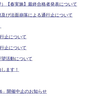
野）【春実施】最終合格者発表について
壊及び法面崩落による通行止について
！
通行止について
通行止について
要望活動について
始します！
26」開催中止のお知らせ