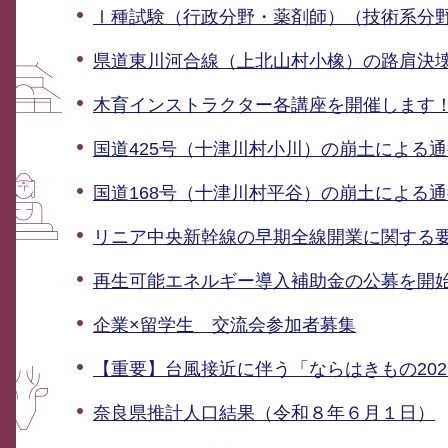
Ⅰ種試験（行政分野・薬剤師）（技術系分
県道東川河合線（上北山村小橡）の路肩決
木育インストラクター各講座を開催します
国道425号（十津川村小川）の崩土による
国道168号（十津川村平谷）の崩土による
リニア中央新幹線の早期全線開業に関する
再生可能エネルギー導入補助金の公募を開
企業×留学生 交流会参加者募集
【重要】台風接近に伴う「ならはきもの20
奈良県推計人口結果（令和８年６月１日）