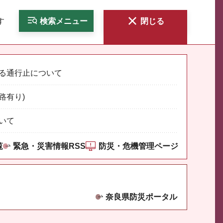
す
検索
メニュー
閉じる
る通行止について
路有り)
いて
覧
緊急・災害情報RSS
防災・危機管理ページ
奈良県防災ポータル