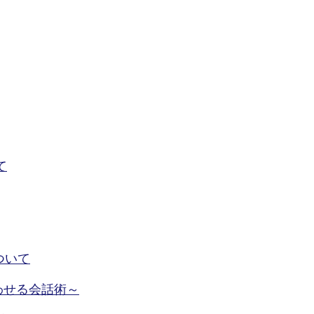
て
ついて
わせる会話術～