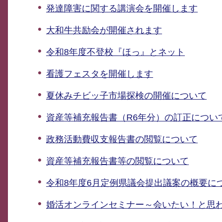
発達障害に関する講演会を開催します
大和牛共励会が開催されます
令和8年度不登校『ほっ』とネット
看護フェスタを開催します
夏休みチビッ子市場探検の開催について
資産等補充報告書（R6年分）の訂正につい
政務活動費収支報告書の閲覧について
資産等補充報告書等の閲覧について
令和8年度6月定例県議会提出議案の概要に
婚活オンラインセミナー～会いたい！と思