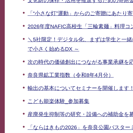
文化財の保存・活用を推進するための寄附
「“小さな灯”運動」からのご寄贈にあたり
2026年度NAFIC高校生「三輪素麺」料理
＼5社限定！デジタル化、まずは学生と一緒に
で小さく始めるDX ～
次の時代の価値創出につながる事業承継を
奈良県鉱工業指数（令和8年4月分）
輸出の基本についてセミナーを開催します
こども能楽体験_参加募集
産廃発生抑制等の研究・設備への補助金を
「ならはきもの2026」を奈良公園バスタ