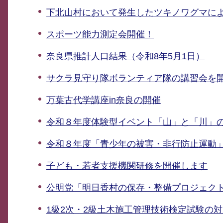
下北山村において発生したツキノワグマに
スポーツ能力測定会開催！
奈良県推計人口結果（令和8年5月1日）
サクラ見守り隊ボランティア隊の講習会を開催し
万葉古代学講座in奈良の開催
令和８年度体験型イベント「山」と「川」
令和８年度「青少年の被害・非行防止運動
子ども・若者支援機関研修を開催します
公明党「明日香村の保存・整備プロジェク
1級2次・2級土木施工管理技術検定試験の