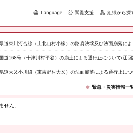
Language
閲覧支援
組織から探
県道東川河合線（上北山村小橡）の路肩決壊及び法面崩落によ
国道168号（十津川村平谷）の崩土による通行止について(迂回
県道大又小川線（東吉野村大又）の法面崩落による通行止につ
緊急・災害情報一
ません。