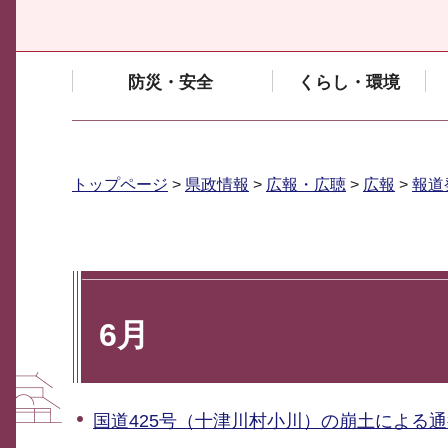
防災・安全
くらし・環境
トップページ
>
県政情報
>
広報・広聴
>
広報
>
報道
6月
国道425号（十津川村小川）の崩土による