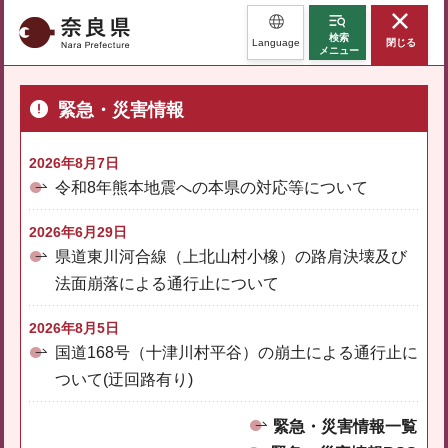
奈良県
検索
Language
閉じる
メニュー
緊急・災害情報
2026年8月7日
令和8年熊本地震への本県の対応等について
2026年6月29日
県道東川河合線（上北山村小橡）の路肩決壊及び
法面崩落による通行止について
2026年8月5日
国道168号（十津川村平谷）の崩土による通行止に
ついて(迂回路有り)
緊急・災害情報一覧