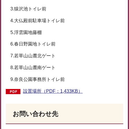
3.猿沢池トイレ前
4.大仏殿前駐車場トイレ前
5.浮雲園地藤棚
6.春日野園地トイレ前
7.若草山山麓北ゲート
8.若草山山麓南ゲート
9.奈良公園事務所トイレ前
設置場所（PDF：1,433KB）
お問い合わせ先