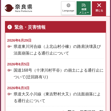
奈良県
検索
Language
閉じる
メニュー
緊急・災害情報
2026年6月29日
県道東川河合線（上北山村小橡）の路肩決壊及び
法面崩落による通行止について
2026年8月5日
国道168号（十津川村平谷）の崩土による通行止に
ついて(迂回路有り)
2026年6月3日
県道大又小川線（東吉野村大又）の法面崩落によ
る通行止について