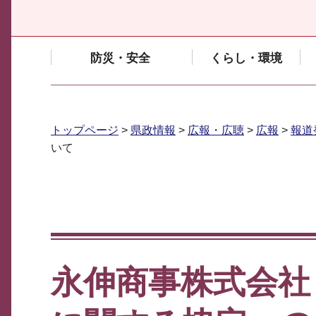
防災・安全
くらし・環境
トップページ
>
県政情報
>
広報・広聴
>
広報
>
報道
いて
永伸商事株式会社