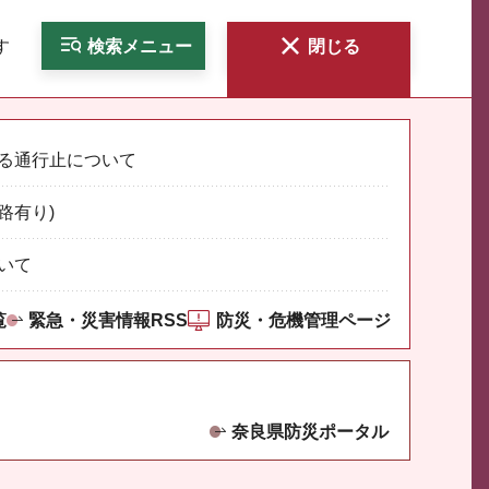
す
検索
メニュー
閉じる
る通行止について
路有り)
いて
覧
緊急・災害情報RSS
防災・危機管理ページ
奈良県防災ポータル