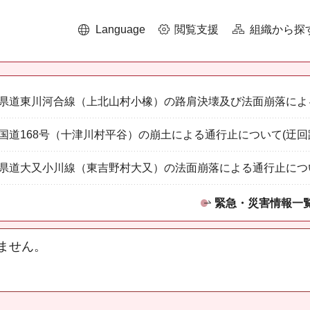
Language
閲覧支援
組織から探
県道東川河合線（上北山村小橡）の路肩決壊及び法面崩落によ
国道168号（十津川村平谷）の崩土による通行止について(迂回
県道大又小川線（東吉野村大又）の法面崩落による通行止につ
緊急・災害情報一
ません。