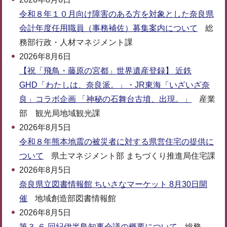
令和８年１０月向け障害のある方を対象とした奈良県
会計年度任用職員（事務補佐）募集案内について
総
務部行政・人材マネジメント課
2026年8月6日
【祝「飛鳥・藤原の宮都」世界遺産登録】 近鉄
GHD「わたしは、奈良派。」・JR東海「いざいざ奈
良」コラボ企画 「神秘の石舞台古墳、出現。」
産業
部 観光局地域観光課
2026年8月5日
令和８年熊本地震の被災者に対する県営住宅の提供に
ついて
県土マネジメント部 まちづくり推進局住宅課
2026年8月5日
奈良県立図書情報館 ちいさなマーケット 8月30日開
催
地域創造部図書情報館
2026年8月5日
第３ ６ 回紀伊半島知事会議の概要について
総務