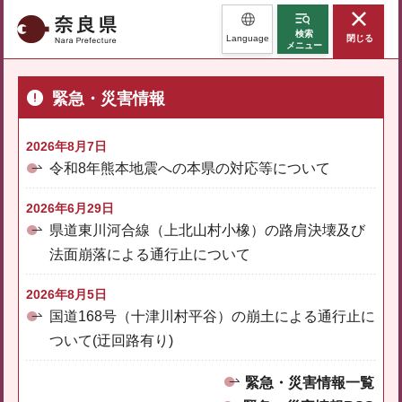
奈良県
検索
Language
閉じる
メニュー
緊急・災害情報
2026年8月7日
令和8年熊本地震への本県の対応等について
2026年6月29日
県道東川河合線（上北山村小橡）の路肩決壊及び
法面崩落による通行止について
2026年8月5日
国道168号（十津川村平谷）の崩土による通行止に
ついて(迂回路有り)
緊急・災害情報一覧