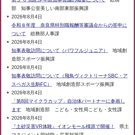
部 知事公室美しい南部東部振興課
2026年8月4日
令和８年度 奈良県特別職報酬等審議会からの答申に
ついて
総務部人事課
2026年8月4日
知事表敬訪問について（パワフルジュニア）
地域創
造部スポーツ振興課
2026年8月4日
知事表敬訪問について（飛鳥ヴィクトリーナSBC・ア
スペガス生駒FC）
地域創造部スポーツ振興課
2026年8月4日
「第8回マイクラカップ」自治体パートナーに参画し
ます
地域創造部 こども・女性局こども・女性課
2026年8月4日
『土砂災害VR体験』イオンモール橿原で開催！
県土
マネジメント部砂防・災害対策課