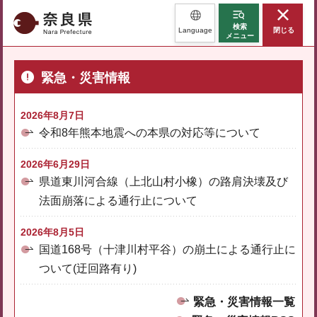
奈良県
検索
Language
閉じる
メニュー
緊急・災害情報
2026年8月7日
令和8年熊本地震への本県の対応等について
2026年6月29日
県道東川河合線（上北山村小橡）の路肩決壊及び
法面崩落による通行止について
2026年8月5日
国道168号（十津川村平谷）の崩土による通行止に
ついて(迂回路有り)
緊急・災害情報一覧