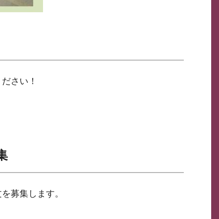
りください！
集
文を募集します。