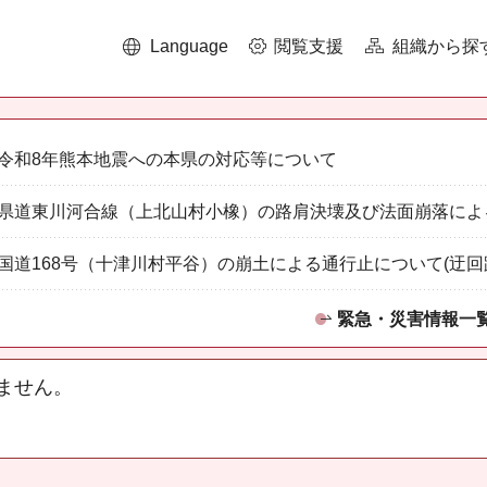
Language
閲覧支援
組織から探
令和8年熊本地震への本県の対応等について
県道東川河合線（上北山村小橡）の路肩決壊及び法面崩落によ
国道168号（十津川村平谷）の崩土による通行止について(迂回
緊急・災害情報一
ません。