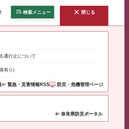
す
検索
メニュー
閉じる
る通行止について
路有り)
覧
緊急・災害情報RSS
防災・危機管理ページ
奈良県防災ポータル