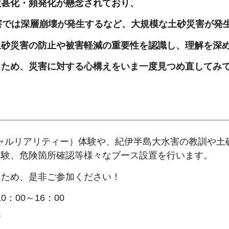
激甚化・頻発化が懸念されており、
害では深層崩壊が発生するなど、大規模な土砂災害が発
土砂災害の防止や被害軽減の重要性を認識し、理解を深
るため、災害に対する心構えをいま一度見つめ直してみ
ャルリアリティー）体験や、紀伊半島大水害の教訓や土
体験、危険箇所確認等様々なブース設置を行います。
るため、是非ご参加ください！
：00～16：00
前