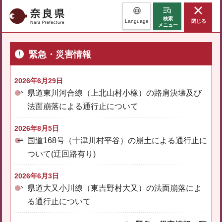
奈良県
検索
Language
閉じる
メニュー
緊急・災害情報
2026年6月29日
県道東川河合線（上北山村小橡）の路肩決壊及び
法面崩落による通行止について
2026年8月5日
国道168号（十津川村平谷）の崩土による通行止に
ついて(迂回路有り)
2026年6月3日
県道大又小川線（東吉野村大又）の法面崩落によ
る通行止について