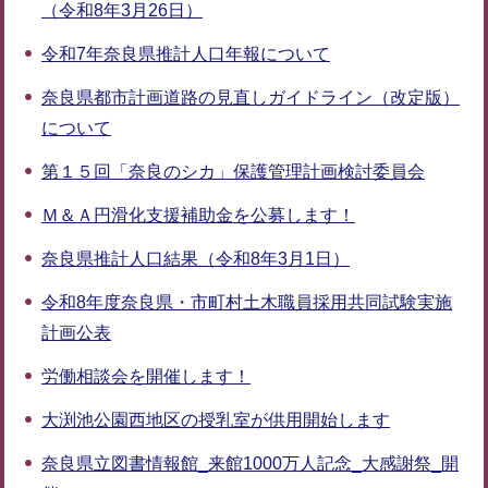
（令和8年3月26日）
令和7年奈良県推計人口年報について
奈良県都市計画道路の見直しガイドライン（改定版）
について
第１５回「奈良のシカ」保護管理計画検討委員会
Ｍ＆Ａ円滑化支援補助金を公募します！
奈良県推計人口結果（令和8年3月1日）
令和8年度奈良県・市町村土木職員採用共同試験実施
計画公表
労働相談会を開催します！
大渕池公園西地区の授乳室が供用開始します
奈良県立図書情報館_来館1000万人記念_大感謝祭_開