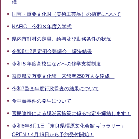
催
国宝・重要文化財（美術工芸品）の指定について
NAFIC 令和８年度入学式
県内市町村の定員、給与及び勤務条件の状況
令和8年2月定例会県議会 議決結果
令和８年度高校生などへの修学支援制度
奈良県立万葉文化館 来館者250万人を達成！
令和7監査年度行政監査の結果について
食中毒事件の発生について
官民連携による脱炭素施策に係る協定を締結します！
令和8年8月1日「奈良県橿原文化会館 ギャラリー」
OPEN！4月19日から予約受付開始！