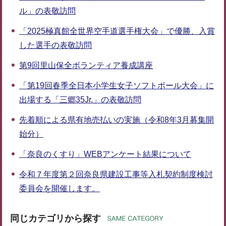
ル」の表敬訪問
「2025極真館全世界空手道選手権大会」で優勝、入賞
した選手の表敬訪問
第9回里山保全ボランティア養成講座
「第19回春季全日本小学生女子ソフトボール大会」に
出場する「三郷35Jr.」の表敬訪問
先着順による県有地売払いの実施（令和8年3月募集開
始分）
「奈良のくすり」WEBアンケート結果について
令和７年度第２回奈良県建設工事等入札契約制度検討
委員会を開催します。
同じカテゴリから探す