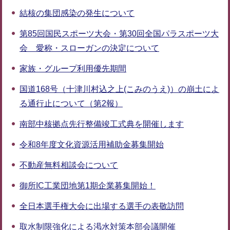
結核の集団感染の発生について
第85回国民スポーツ大会・第30回全国パラスポーツ大
会 愛称・スローガンの決定について
家族・グループ利用優先期間
国道168号（十津川村込之上(こみのうえ)）の崩土によ
る通行止について（第2報）
南部中核拠点先行整備竣工式典を開催します
令和8年度文化資源活用補助金募集開始
不動産無料相談会について
御所IC工業団地第1期企業募集開始！
全日本選手権大会に出場する選手の表敬訪問
取水制限強化による渇水対策本部会議開催