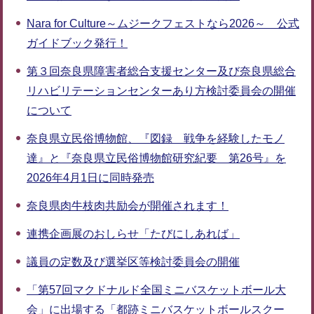
Nara for Culture～ムジークフェストなら2026～ 公式
ガイドブック発行！
第３回奈良県障害者総合支援センター及び奈良県総合
リハビリテーションセンターあり方検討委員会の開催
について
奈良県立民俗博物館、『図録 戦争を経験したモノ
達』と『奈良県立民俗博物館研究紀要 第26号』を
2026年4月1日に同時発売
奈良県肉牛枝肉共励会が開催されます！
連携企画展のおしらせ「たびにしあれば」
議員の定数及び選挙区等検討委員会の開催
「第57回マクドナルド全国ミニバスケットボール大
会」に出場する「都跡ミニバスケットボールスクー