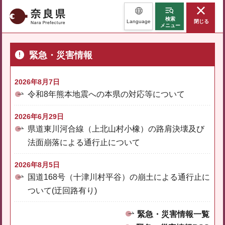
奈良県
検索
Language
閉じる
メニュー
緊急・災害情報
2026年8月7日
令和8年熊本地震への本県の対応等について
2026年6月29日
県道東川河合線（上北山村小橡）の路肩決壊及び
法面崩落による通行止について
2026年8月5日
国道168号（十津川村平谷）の崩土による通行止に
ついて(迂回路有り)
緊急・災害情報一覧