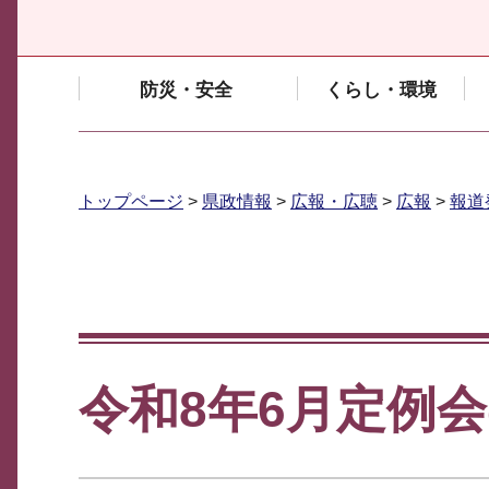
防災・安全
くらし・環境
トップページ
>
県政情報
>
広報・広聴
>
広報
>
報道
令和8年6月定例