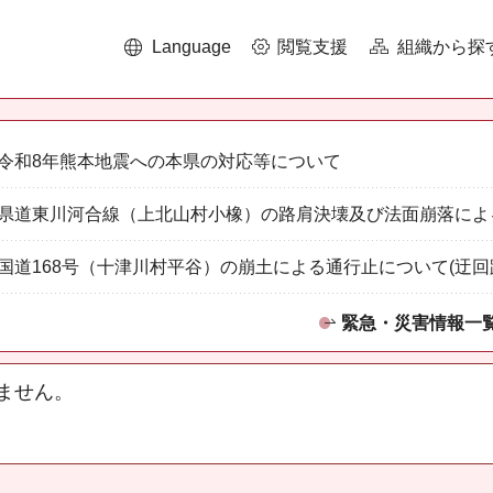
Language
閲覧支援
組織から探
令和8年熊本地震への本県の対応等について
県道東川河合線（上北山村小橡）の路肩決壊及び法面崩落によ
国道168号（十津川村平谷）の崩土による通行止について(迂回
緊急・災害情報一
ません。