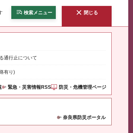
す
検索
メニュー
閉じる
る通行止について
路有り)
覧
緊急・災害情報RSS
防災・危機管理ページ
奈良県防災ポータル