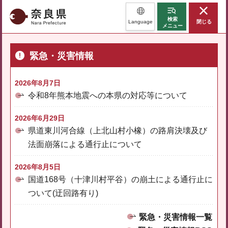
奈良県
検索
Language
閉じる
メニュー
緊急・災害情報
2026年8月7日
令和8年熊本地震への本県の対応等について
2026年6月29日
県道東川河合線（上北山村小橡）の路肩決壊及び
法面崩落による通行止について
2026年8月5日
国道168号（十津川村平谷）の崩土による通行止に
ついて(迂回路有り)
緊急・災害情報一覧