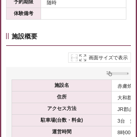
予約期限
随時
体験備考
施設概要
画面サイズで表示
施設名
赤膚焼窯
住所
大和郡山
アクセス方法
JR郡山
駐車場(台数・料金)
3台 無
運営時間
8時00分