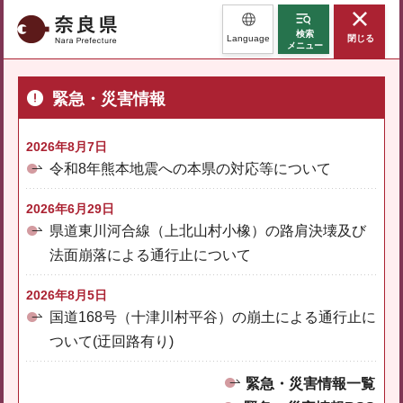
奈良県
検索
Language
閉じる
メニュー
緊急・災害情報
2026年8月7日
令和8年熊本地震への本県の対応等について
2026年6月29日
県道東川河合線（上北山村小橡）の路肩決壊及び
法面崩落による通行止について
2026年8月5日
国道168号（十津川村平谷）の崩土による通行止に
ついて(迂回路有り)
緊急・災害情報一覧