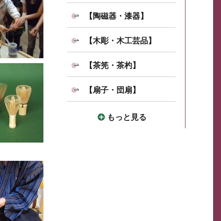
【陶磁器・漆器】
【木彫・木工芸品】
【茶筅・茶杓】
【扇子・団扇】
もっと見る