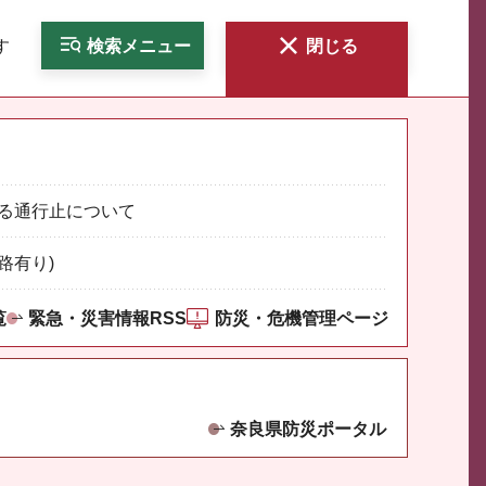
す
検索
メニュー
閉じる
る通行止について
路有り)
覧
緊急・災害情報RSS
防災・危機管理ページ
奈良県防災ポータル