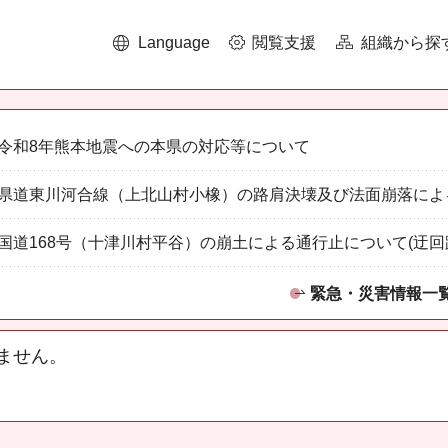
Language
閲覧支援
組織から探
令和8年熊本地震への本県の対応等について
県道東川河合線（上北山村小橡）の路肩決壊及び法面崩落によ
国道168号（十津川村平谷）の崩土による通行止について(迂回
緊急・災害情報一
ません。