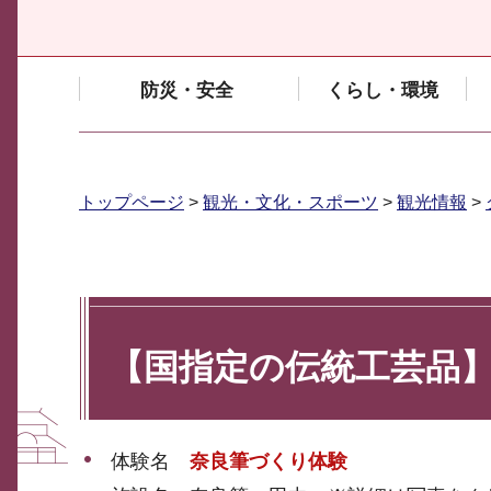
防災・安全
くらし・環境
トップページ
>
観光・文化・スポーツ
>
観光情報
>
【国指定の伝統工芸品
体験名
奈良筆づくり体験