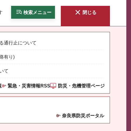
す
検索
メニュー
閉じる
る通行止について
路有り)
いて
覧
緊急・災害情報RSS
防災・危機管理ページ
奈良県防災ポータル