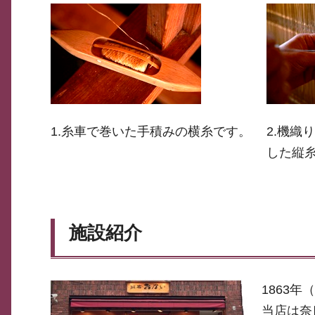
1.糸車で巻いた手積みの横糸です。
2.機織
した縦
施設紹介
1863
当店は奈