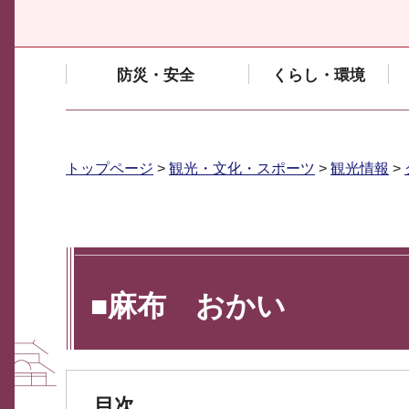
防災・安全
くらし・環境
トップページ
>
観光・文化・スポーツ
>
観光情報
>
■麻布 おかい
目次