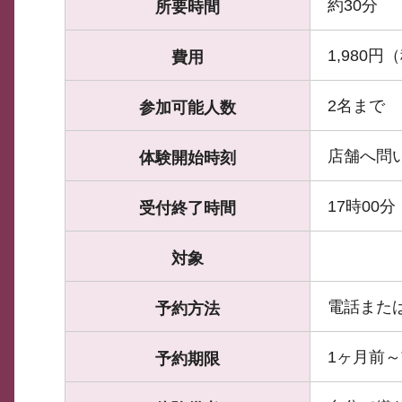
約30分
所要時間
1,980円
費用
2名まで
参加可能人数
店舗へ問
体験開始時刻
17時00分
受付終了時間
対象
電話また
予約方法
1ヶ月前
予約期限