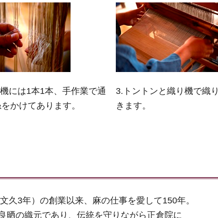
り機には1本1本、手作業で通
3.トントンと織り機で織
糸をかけてあります。
きます。
年（文久3年）の創業以来、麻の仕事を愛して150年。
良晒の織元であり、伝統を守りながら正倉院に