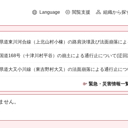
Language
閲覧支援
組織から探
県道東川河合線（上北山村小橡）の路肩決壊及び法面崩落によ
国道168号（十津川村平谷）の崩土による通行止について(迂回
県道大又小川線（東吉野村大又）の法面崩落による通行止につ
緊急・災害情報一
ません。