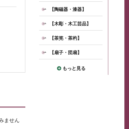
【陶磁器・漆器】
【木彫・木工芸品】
【茶筅・茶杓】
【扇子・団扇】
もっと見る
みません