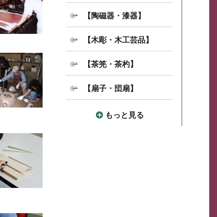
【陶磁器・漆器】
【木彫・木工芸品】
【茶筅・茶杓】
【扇子・団扇】
もっと見る