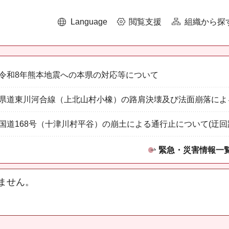
Language
閲覧支援
組織から探
令和8年熊本地震への本県の対応等について
県道東川河合線（上北山村小橡）の路肩決壊及び法面崩落によ
国道168号（十津川村平谷）の崩土による通行止について(迂回
緊急・災害情報一
ません。