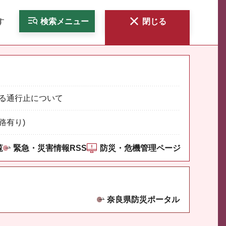
す
検索
メニュー
閉じる
る通行止について
路有り)
覧
緊急・災害情報RSS
防災・危機管理ページ
奈良県防災ポータル