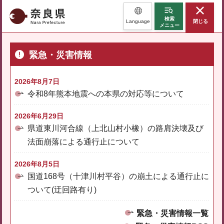
奈良県
検索
Language
閉じる
メニュー
緊急・災害情報
2026年8月7日
令和8年熊本地震への本県の対応等について
2026年6月29日
県道東川河合線（上北山村小橡）の路肩決壊及び
法面崩落による通行止について
2026年8月5日
国道168号（十津川村平谷）の崩土による通行止に
ついて(迂回路有り)
緊急・災害情報一覧