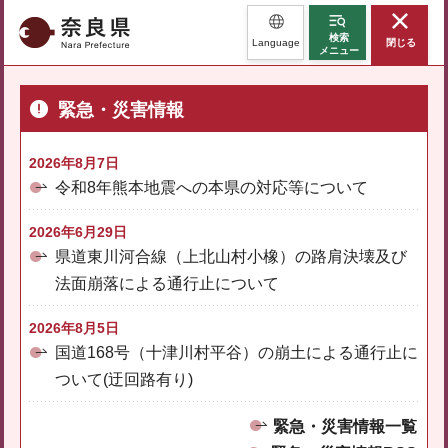
奈良県
検索
Language
閉じる
メニュー
緊急・災害情報
2026年8月7日
令和8年熊本地震への本県の対応等について
2026年6月29日
県道東川河合線（上北山村小橡）の路肩決壊及び
法面崩落による通行止について
2026年8月5日
国道168号（十津川村平谷）の崩土による通行止に
ついて(迂回路有り)
緊急・災害情報一覧