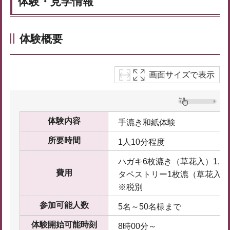
体験・見学情報
体験概要
画面サイズで表示
体験内容
手漉き和紙体験
所要時間
1人10分程度
ハガキ6枚漉き（草花入）1,50
費用
タペストリー1枚漉（草花入）1
※税別
参加可能人数
5名～50名様まで
体験開始可能時刻
8時00分～