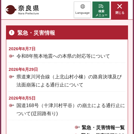
奈良県
検索
Language
閉じる
メニュー
緊急・災害情報
2026年8月7日
令和8年熊本地震への本県の対応等について
2026年6月29日
県道東川河合線（上北山村小橡）の路肩決壊及び
法面崩落による通行止について
2026年8月5日
国道168号（十津川村平谷）の崩土による通行止に
ついて(迂回路有り)
緊急・災害情報一覧