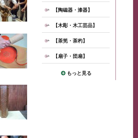
【陶磁器・漆器】
【木彫・木工芸品】
【茶筅・茶杓】
【扇子・団扇】
もっと見る