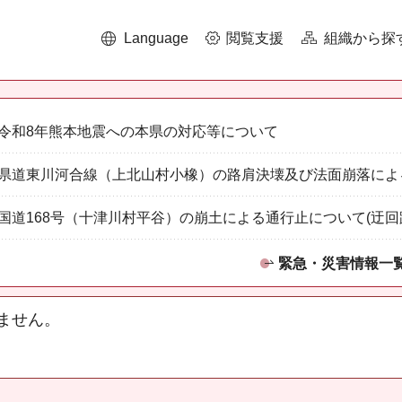
Language
閲覧支援
組織から探
令和8年熊本地震への本県の対応等について
県道東川河合線（上北山村小橡）の路肩決壊及び法面崩落によ
国道168号（十津川村平谷）の崩土による通行止について(迂回
緊急・災害情報一
ません。