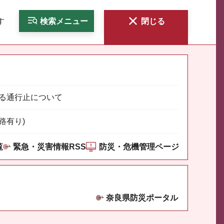
す
検索
メニュー
閉じる
る通行止について
路有り)
覧
緊急・災害情報RSS
防災・危機管理ページ
奈良県防災ポータル