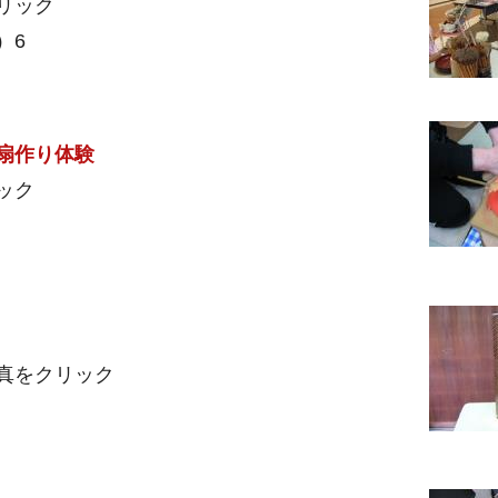
リック
）6
扇作り体験
ック
真をクリック