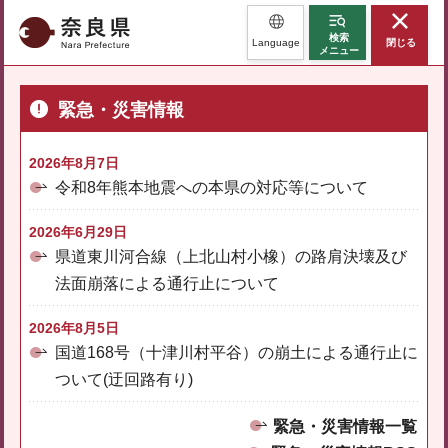
奈良県
検索
Language
閉じる
メニュー
緊急・災害情報
2026年8月7日
令和8年熊本地震への本県の対応等について
2026年6月29日
県道東川河合線（上北山村小橡）の路肩決壊及び
法面崩落による通行止について
2026年8月5日
国道168号（十津川村平谷）の崩土による通行止に
ついて(迂回路有り)
緊急・災害情報一覧