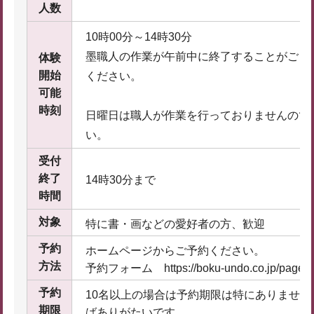
人数
10時00分～14時30分
墨職人の作業が午前中に終了することがござ
体験
開始
ください。
可能
時刻
日曜日は職人が作業を行っておりませんので
い。
受付
終了
14時30分まで
時間
対象
特に書・画などの愛好者の方、歓迎
予約
ホームページからご予約ください。
方法
予約フォーム https://boku-undo.co.jp/pages
予約
10名以上の場合は予約期限は特にありませ
期限
ばありがたいです。