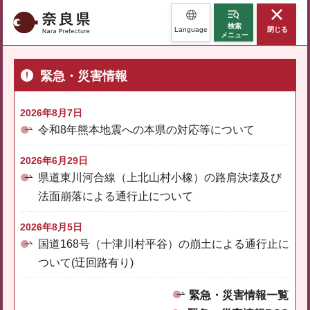
奈良県
検索
Language
閉じる
メニュー
緊急・災害情報
2026年8月7日
令和8年熊本地震への本県の対応等について
2026年6月29日
県道東川河合線（上北山村小橡）の路肩決壊及び
法面崩落による通行止について
2026年8月5日
国道168号（十津川村平谷）の崩土による通行止に
ついて(迂回路有り)
緊急・災害情報一覧