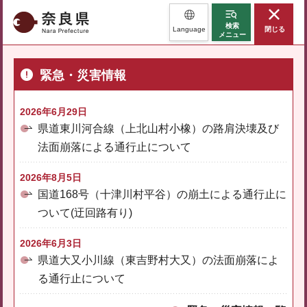
奈良県
検索
Language
閉じる
メニュー
緊急・災害情報
2026年6月29日
県道東川河合線（上北山村小橡）の路肩決壊及び
法面崩落による通行止について
2026年8月5日
国道168号（十津川村平谷）の崩土による通行止に
ついて(迂回路有り)
2026年6月3日
県道大又小川線（東吉野村大又）の法面崩落によ
る通行止について