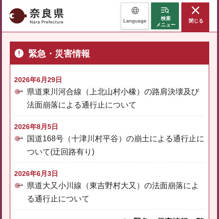
奈良県
検索
Language
閉じる
メニュー
緊急・災害情報
2026年6月29日
県道東川河合線（上北山村小橡）の路肩決壊及び
法面崩落による通行止について
2026年8月5日
国道168号（十津川村平谷）の崩土による通行止に
ついて(迂回路有り)
2026年6月3日
県道大又小川線（東吉野村大又）の法面崩落によ
る通行止について