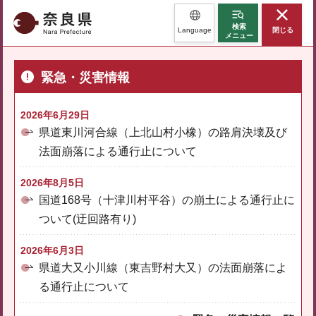
奈良県
検索
Language
閉じる
メニュー
緊急・災害情報
2026年6月29日
県道東川河合線（上北山村小橡）の路肩決壊及び
法面崩落による通行止について
2026年8月5日
国道168号（十津川村平谷）の崩土による通行止に
ついて(迂回路有り)
2026年6月3日
県道大又小川線（東吉野村大又）の法面崩落によ
る通行止について